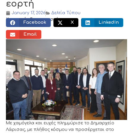
εορτή
January 17, 2026
Δελτία Τύπου
Κοινωνικός διαμοιρασμός:
Facebook
X
LinkedIn
Email
Με χαμόγελα και ευχές πλημμύρισε το Δημαρχείο
Λάρισας, με πλήθος κόσμου να προσέρχεται στο