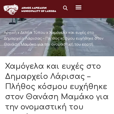
Skip
to
content
Αρχική
»
Δελτία Τύπου
»
Χαμόγελα και ευχές στο
Δημαρχείο Λάρισας – Πλήθος κόσμου ευχήθηκε στον
Θανάση Μαμάκο για την ονομαστική του εορτή
Χαμόγελα και ευχές στο
Δημαρχείο Λάρισας –
Πλήθος κόσμου ευχήθηκε
στον Θανάση Μαμάκο για
την ονομαστική του