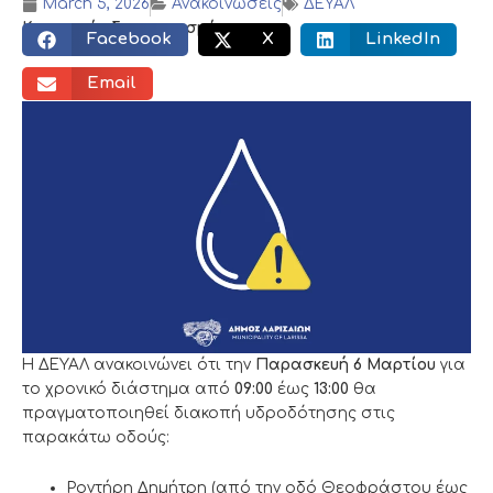
March 5, 2026
Ανακοινώσεις
ΔΕΥΑΛ
Κοινωνικός διαμοιρασμός:
Facebook
X
LinkedIn
Email
Η ΔΕΥΑΛ ανακοινώνει ότι την
Παρασκευή 6 Μαρτίου
για
το χρονικό διάστημα από
09:00
έως
13:00
θα
πραγματοποιηθεί διακοπή υδροδότησης στις
παρακάτω οδούς:
Ροντήρη Δημήτρη (από την οδό Θεοφράστου έως