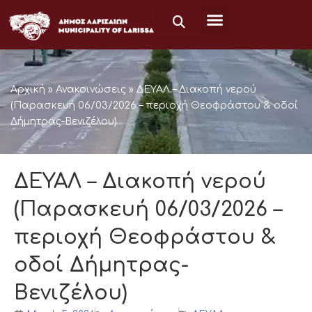
Skip
to
content
Αρχική
»
Ανακοινώσεις
»
ΔΕΥΑΛ – Διακοπή νερού
(Παρασκευή 06/03/2026 – περιοχή Θεοφράστου & οδοί
Δήμητρας-Βενιζέλου)
ΔΕΥΑΛ – Διακοπή νερού
(Παρασκευή 06/03/2026 –
περιοχή Θεοφράστου &
οδοί Δήμητρας-
Βενιζέλου)