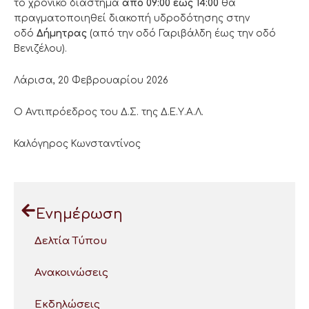
το χρονικό διάστημα
από 09:00 έως 14:00
θα
πραγματοποιηθεί διακοπή υδροδότησης στην
οδό
Δήμητρας
(από την οδό Γαριβάλδη έως την οδό
Βενιζέλου).
Λάρισα, 20 Φεβρουαρίου 2026
Ο Αντιπρόεδρος του Δ.Σ. της Δ.Ε.Υ.Α.Λ.
Καλόγηρος Κωνσταντίνος
Ενημέρωση
Δελτία Τύπου
Ανακοινώσεις
Εκδηλώσεις