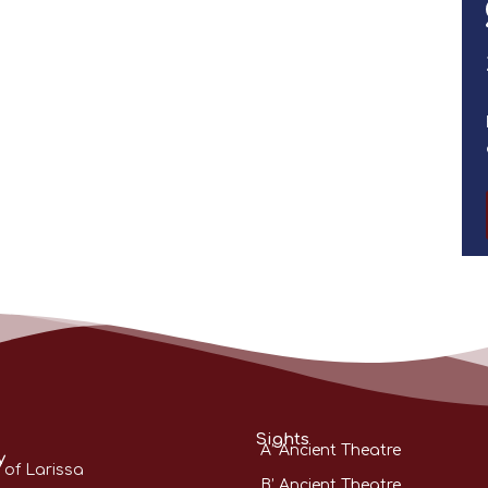
Sights
A’ Ancient Theatre
y
 of Larissa
B’ Ancient Theatre