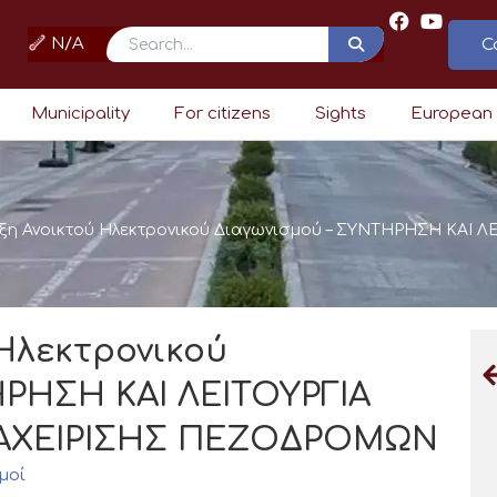
N/A
C
Search
Municipality
For citizens
Sights
European
ξη Ανοικτού Ηλεκτρονικού Διαγωνισμού – ΣΥΝΤΗΡΗΣΗ ΚΑΙ 
Ηλεκτρονικού
ΡΗΣΗ ΚΑΙ ΛΕΙΤΟΥΡΓΙΑ
ΑΧΕΙΡΙΣΗΣ ΠΕΖΟΔΡΟΜΩΝ
μοί