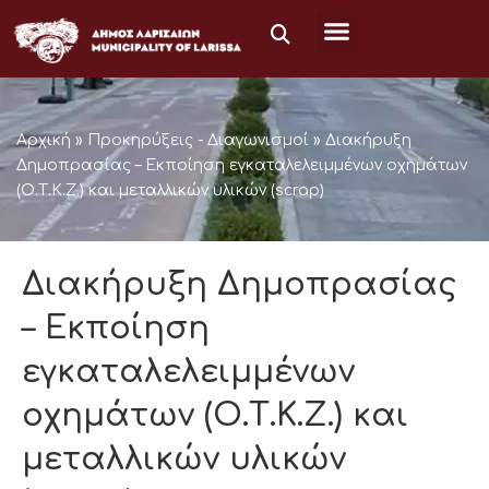
Skip
to
content
Αρχική
»
Προκηρύξεις - Διαγωνισμοί
»
Διακήρυξη
Δημοπρασίας – Εκποίηση εγκαταλελειμμένων οχημάτων
(Ο.Τ.Κ.Ζ.) και μεταλλικών υλικών (scrap)
Διακήρυξη Δημοπρασίας
– Εκποίηση
εγκαταλελειμμένων
οχημάτων (Ο.Τ.Κ.Ζ.) και
μεταλλικών υλικών