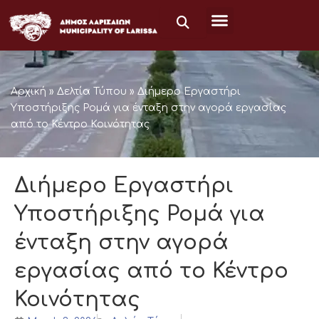
Skip
to
content
Αρχική
»
Δελτία Τύπου
»
Διήμερο Εργαστήρι
Υποστήριξης Ρομά για ένταξη στην αγορά εργασίας
από το Κέντρο Κοινότητας
Διήμερο Εργαστήρι
Υποστήριξης Ρομά για
ένταξη στην αγορά
εργασίας από το Κέντρο
Κοινότητας