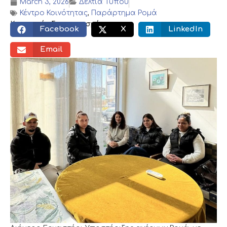
March 3, 2026
Δελτία Τύπου
Κέντρο Κοινότητας
,
Παράρτημα Ρομά
Κοινωνικός διαμοιρασμός:
Facebook
X
LinkedIn
Email