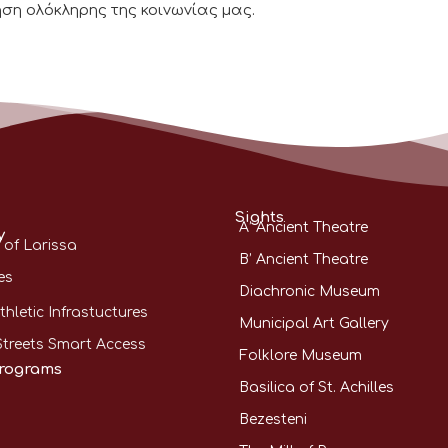
ηση ολόκληρης της κοινωνίας μας.
Sights
A’ Ancient Theatre
y
 of Larissa
B’ Ancient Theatre
es
Diachronic Museum
thletic Infrastuctures
Municipal Art Gallery
Streets Smart Access
Folklore Museum
rograms
Basilica of St. Achilles
Bezesteni