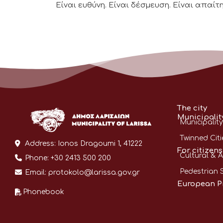
Είναι ευθύνη. Είναι δέσμευση. Είναι απαίτ
The city
Municipalit
Municipality
Twinned Citi
Address:
Ionos Dragoumi 1, 41222
For citizens
Cultural & A
Phone:
+30 2413 500 200
Pedestrian 
Email:
protokolo@larissa.gov.gr
European P
Phonebook