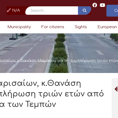
N/A
C
Search
Municipality
For citizens
Sights
European
ισαίων, κ.Θανάση Μαμάκου για τη συμπλήρωση τριών ετών 
ρισαίων, κ.Θανάση
πλήρωση τριών ετών από
α των Τεμπών