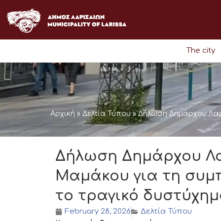
Skip
to
content
The city
Αρχική
»
Δελτία Τύπου
»
Δήλωση Δημάρχου Λαρ
Δήλωση Δημάρχου Λα
Μαμάκου για τη συμ
το τραγικό δυστύχημ
February 28, 2026
Δελτία Τύπου