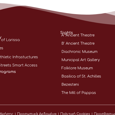
Sights
A’ Ancient Theatre
y
 of Larissa
B’ Ancient Theatre
es
Diachronic Museum
thletic Infrastuctures
Municipal Art Gallery
Streets Smart Access
Folklore Museum
rograms
Basilica of St. Achilles
Bezesteni
The Mill of Pappas
 Χρήσης
Προσωπικά Δεδομένα
Πολιτική Cookies
Προσβασιμ