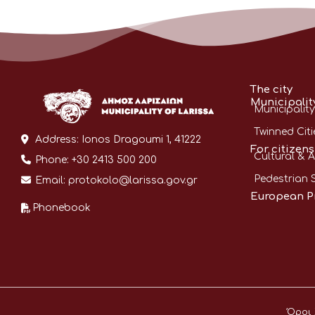
The city
Municipalit
Municipality
Twinned Citi
Address:
Ionos Dragoumi 1, 41222
For citizens
Cultural & A
Phone:
+30 2413 500 200
Pedestrian 
Email:
protokolo@larissa.gov.gr
European P
Phonebook
Όροι