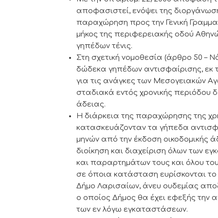
αποφασιστεί, ενόψει της διοργάνωση
παραχώρηση προς την Γενική Γραμματ
μήκος της περιφερειακής οδού Αθηνώ
γηπέδων τένις.
Στη σχετική νομοθεσία (άρθρο 50 – Ν
δώδεκα γηπέδων αντισφαίρισης, εκ 
για τις ανάγκες των Μεσογειακών Αγ
σταδιακά εντός χρονικής περιόδου δ
άδειας.
Η διάρκεια της παραχώρησης της χρή
κατασκευάζονταν τα γήπεδα αντισφαί
μηνών από την έκδοση οικοδομικής άδ
διοίκηση και διαχείριση όλων των ε
και παραρτημάτων τους και όλου του
σε όποια κατάσταση ευρίσκονται το
Δήμο Λαρισαίων, άνευ ουδεμίας απο
ο οποίος Δήμος θα έχει εφεξής την α
των εν λόγω εγκαταστάσεων.