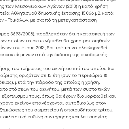
ς των Μεσογειακών Αγώνων (2013) η κατά χρήση
εία Αθλητισμού δημοτικής έκτασης 15.066 μ2, κατά
ν – Τρικάλων, με σκοπό τη μετεγκατάσταση
όμος 3693/2008), προβλεπόταν ότι η κατασκευή των
των οποίων τα οκτώ γήπεδα θα χρησιμοποιηθούν
ώνων του έτους 2013, θα πρέπει να ολοκληρωθεί
εκαοκτώ μηνών από την έκδοση της οικοδομικής
σης του τμήματος του ακινήτου επί του οποίου θα
ρισης οριζόταν σε 15 έτη (συν το περιθώριο 18
ειας), μετά την πάροδο της οποίας η χρήση,
γκαταστάσεων του ακινήτου, μετά των συστατικών
 εξοπλισμού τους, όπως θα έχουν διαμορφωθεί και
 χρόνο εκείνον επανέρχονται αυτοδικαίως στον
ζημιώσεως του σωματείου ή οποιουδήποτε τρίτου,
ποκλειστική ευθύνη συντήρησης και λειτουργίας