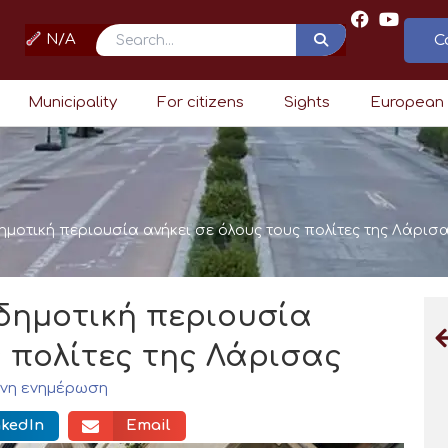
N/A
C
Search
Municipality
For citizens
Sights
European
ημοτική περιουσία ανήκει σε όλους τους πολίτες της Λάρισ
δημοτική περιουσία
ς πολίτες της Λάρισας
ένη ενημέρωση
nkedIn
Email