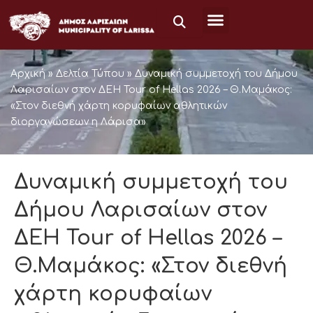
Skip
to
content
Αρχική
»
Δελτία Τύπου
»
Δυναμική συμμετοχή του Δήμου
Λαρισαίων στον ΔΕΗ Tour of Hellas 2026 – Θ.Μαμάκος:
«Στον διεθνή χάρτη κορυφαίων αθλητικών
διοργανώσεων η Λάρισα»
Δυναμική συμμετοχή του
Δήμου Λαρισαίων στον
ΔΕΗ Tour of Hellas 2026 –
Θ.Μαμάκος: «Στον διεθνή
χάρτη κορυφαίων