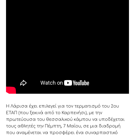
Η Λάρισα έχει επιλεγεί για τον τερματισμό του 2ου
ΕΤΑΠ (που ξεκινά από το Καρπενήσι), με την
πρωτεύουσα του θεσσαλικού κάμπου να υποδέχεται
τους αθλητές την Πέμπτη, 7 Μαΐου, σε μια διαδρομή
που αναμένεται να προσφέρει ένα συναρπαστικό