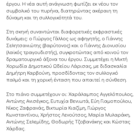
έργου. Η νέα αυτή ανάγνωση φωτίζει εκ νέου τον
συμβολικό του πυρήνα, διατηρώντας ακέραιη τη
δύναμη και τη συλλογικότητά του.
Στη σκηνή συναντώνται διαφορετικές εκφραστικές
δυνάμεις: ο Γιώργος Γάλλος ως αφηγητής, ο Γιάννης
Σελητσανιώτης (βαρύτονος) και ο Γιάννης Διονυσίου
(λαϊκός τραγουδιστής), συγκροτώντας από κοινού τον
δραματουργικό άξονα του έργου. Συμμετέχει η Μικτή
Χορωδία Δημοτικού Ωδείου Λάρισας, με διδασκαλία
Δημήτρη Καρβούνη, προσδίδοντας τον συλλογικό
παλμό και τη χορική ένταση που απαιτεί η σύνθεση.
Στο πιάνο συμμετέχουν οι: Χαράλαμπος Αγγελόπουλος,
Αντώνης Ανισέγκος, Ευτυχία Βενιωτά, Εύη Γιαμοπούλου,
Νίκος Ζαφρανάς, Βικτωρία Κιαζίμη, Γιώργος
Κωνσταντίνου, Χρήστος Λενούτσος, Μαρία Μυλαράκη,
Αντώνης Σελεμίδης, Θοδωρής Τζοβανάκης και Κώστας
Χάρδας.