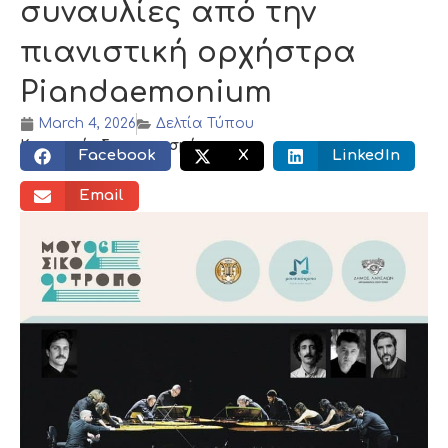
συναυλίες από την
πιανιστική ορχήστρα
Piandaemonium
March 4, 2026
Δελτία Τύπου
Κοινωνικός διαμοιρασμός:
Facebook
X
LinkedIn
Email