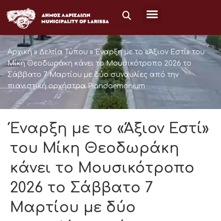
Skip
to
content
Αρχική
»
Δελτία Τύπου
»
Έναρξη με το «Άξιον Εστί» του
Μίκη Θεοδωράκη κάνει το Μουσικότροπο 2026 το
Σάββατο 7 Μαρτίου με δύο συναυλίες από την
πιανιστική ορχήστρα Piandaemonium
Έναρξη με το «Άξιον Εστί»
του Μίκη Θεοδωράκη
κάνει το Μουσικότροπο
2026 το Σάββατο 7
Μαρτίου με δύο