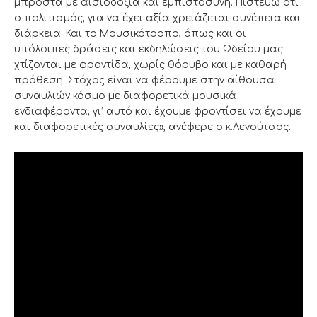
μπροστά με αισιοδοξία και εμπιστοσύνη. Πιστεύω ότι
ο πολιτισμός, για να έχει αξία χρειάζεται συνέπεια και
διάρκεια. Και το Μουσικότροπο, όπως και οι
υπόλοιπες δράσεις και εκδηλώσεις του Ωδείου μας
χτίζονται με φροντίδα, χωρίς θόρυβο και με καθαρή
πρόθεση. Στόχος είναι να φέρουμε στην αίθουσα
συναυλιών κόσμο με διαφορετικά μουσικά
ενδιαφέροντα, γι’ αυτό και έχουμε φροντίσει να έχουμε
και διαφορετικές συναυλίες», ανέφερε ο κ.Λενούτσος.