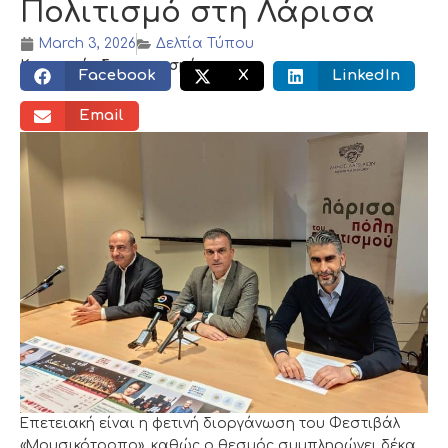
Πολιτισμό στη Λάρισα
March 3, 2026
Δελτία Τύπου
Κοινωνικός διαμοιρασμός:
Facebook
X
LinkedIn
Email
Επετειακή είναι η φετινή διοργάνωση του Φεστιβάλ
«Μουσικότροπο», καθώς ο θεσμός συμπληρώνει δέκα