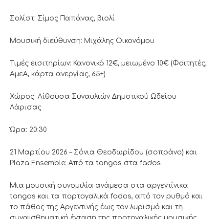
Σολίστ: Σίμος Παπάνας, βιολί
Μουσική διεύθυνση: Μιχάλης Οικονόμου
Τιμές εισιτηρίων: Κανονικό 12€, μειωμένο 10€ (Φοιτητές,
ΑμεΑ, κάρτα ανεργίας, 65+)
Χώρος: Αίθουσα Συναυλιών Δημοτικού Ωδείου
Λάρισας
Ώρα: 20:30
21 Μαρτίου 2026 – Σόνια Θεοδωρίδου (σοπράνο) και
Plaza Ensemble: Από τα tangos στα fados
Μια μουσική συνομιλία ανάμεσα στα αργεντίνικα
tangos και τα πορτογαλικά fados, από τον ρυθμό και
το πάθος της Αργεντινής έως τον λυρισμό και τη
συναισθηματική ένταση της πορτογαλικής μουσικής