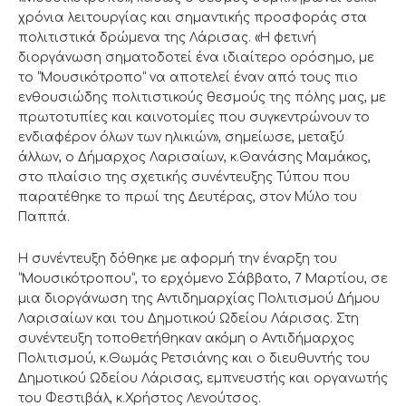
χρόνια λειτουργίας και σημαντικής προσφοράς στα
πολιτιστικά δρώμενα της Λάρισας. «Η φετινή
διοργάνωση σηματοδοτεί ένα ιδιαίτερο ορόσημο, με
το “Μουσικότροπο” να αποτελεί έναν από τους πιο
ενθουσιώδης πολιτιστικούς θεσμούς της πόλης μας, με
πρωτοτυπίες και καινοτομίες που συγκεντρώνουν το
ενδιαφέρον όλων των ηλικιών», σημείωσε, μεταξύ
άλλων, ο Δήμαρχος Λαρισαίων, κ.Θανάσης Μαμάκος,
στο πλαίσιο της σχετικής συνέντευξης Τύπου που
παρατέθηκε το πρωί της Δευτέρας, στον Μύλο του
Παππά.
Η συνέντευξη δόθηκε με αφορμή την έναρξη του
“Μουσικότροπου”, το ερχόμενο Σάββατο, 7 Μαρτίου, σε
μια διοργάνωση της Αντιδημαρχίας Πολιτισμού Δήμου
Λαρισαίων και του Δημοτικού Ωδείου Λάρισας. Στη
συνέντευξη τοποθετήθηκαν ακόμη ο Αντιδήμαρχος
Πολιτισμού, κ.Θωμάς Ρετσιάνης και ο διευθυντής του
Δημοτικού Ωδείου Λάρισας, εμπνευστής και οργανωτής
του Φεστιβάλ, κ.Χρήστος Λενούτσος.