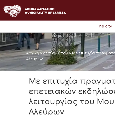
Skip
to
content
The city
Αρχική
»
Δελτία Τύπου
»
Με επιτυχία πραγματο
Αλεύρων
Με επιτυχία πραγμα
επετειακών εκδηλώσε
λειτουργίας του Μου
Αλεύρων