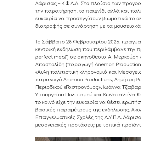
Λάρισας – Κ.Φ.Α.Α. Στο πλαίσιο των προγρ
την παρατήρηση, το παιχνίδι αλλά και πολ
ευκαιρία να προσεγγίσουν βιωματικά το α
διατροφής σε συνάρτηση με τα μουσειακά 
Το Σάββατο 28 Φεβρουαρίου 2026, πραγμ
κεντρική εκδήλωση που περιλάμβανε την πρ
perfect meal”) σε σκηνοθεσία Α. Μερκούρη κ
Αποστολίδη (παραγωγή Anemon Productions
«Άυλη πολιτιστική κληρονομιά και Μεσογει
παραγωγό Anemon Productions, Δημήτρη Ρ
Περιοδικού «Γαστρονόμος», Ιωάννα Τζαβάρ
Υπουργείου Πολιτισμού και Κωνσταντίνα Κ
το κοινό είχε την ευκαιρία να θέσει ερωτ
βασικές παραμέτρους της εκδήλωσης. Ακο
Επαγγελματικές Σχολές της Δ.Υ.Π.Α. Λάρισ
μεσογειακές προτάσεις με τοπικά προϊόντ