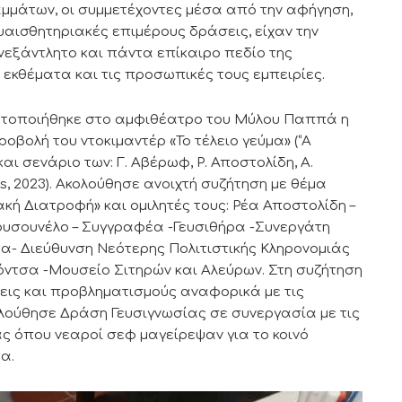
αμμάτων, οι συμμετέχοντες μέσα από την αφήγηση,
υαισθητηριακές επιμέρους δράσεις, είχαν την
νεξάντλητο και πάντα επίκαιρο πεδίο της
εκθέματα και τις προσωπικές τους εμπειρίες.
ατοποιήθηκε στο αμφιθέατρο του Μύλου Παππά η
οβολή του ντοκιμαντέρ «Το τέλειο γεύμα» (“A
αι σενάριο των: Γ. Αβέρωφ, Ρ. Αποστολίδη, Α.
, 2023). Ακολούθησε ανοιχτή συζήτηση με θέμα
ακή Διατροφή» και ομιλητές τους: Ρέα Αποστολίδη –
ουσουνέλο – Συγγραφέα -Γευσιθήρα -Συνεργάτη
α- Διεύθυνση Νεότερης Πολιτιστικής Κληρονομιάς
όντσα -Μουσείο Σιτηρών και Αλεύρων. Στη συζήτηση
ήσεις και προβληματισμούς αναφορικά με τις
λούθησε Δράση Γευσιγνωσίας σε συνεργασία με τις
ας όπου νεαροί σεφ μαγείρεψαν για το κοινό
α.