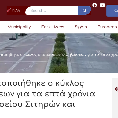
N/A
C
Search
Municipality
For citizens
Sights
European
ποιήθηκε ο κύκλος επετειακών εκδηλώσεων για τα επτά χρό
τοποιήθηκε ο κύκλος
ων για τα επτά χρόνια
σείου Σιτηρών και