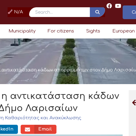
N/A
C
Search
Municipality
For citizens
Sights
European
η αντικατάσταση κάδων απορριμμάτων στον Δήμο Λαρισαί
 η αντικατάσταση κάδων
Δήμο Λαρισαίων
ση Καθαριότητας και Ανακύκλωσης
nkedIn
Email