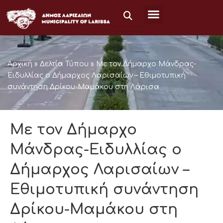
Skip
to
content
Αρχική
»
Δελτία Τύπου
»
Με τον Δήμαρχο Μάνδρας-
Ειδυλλίας ο Δήμαρχος Λαρισαίων – Εθιμοτυπική
συνάντηση Δρίκου-Μαμάκου στη Λάρισα
Με τον Δήμαρχο
Μάνδρας-Ειδυλλίας ο
Δήμαρχος Λαρισαίων –
Εθιμοτυπική συνάντηση
Δρίκου-Μαμάκου στη