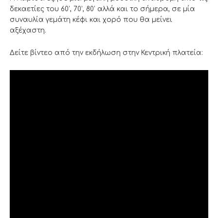
δεκαετίες του 60’, 70’, 80’ αλλά και το σήμερα, σε μία
συναυλία γεμάτη κέφι και χορό που θα μείνει
αξέχαστη.
Δείτε βίντεο από την εκδήλωση στην Κεντρική πλατεία: