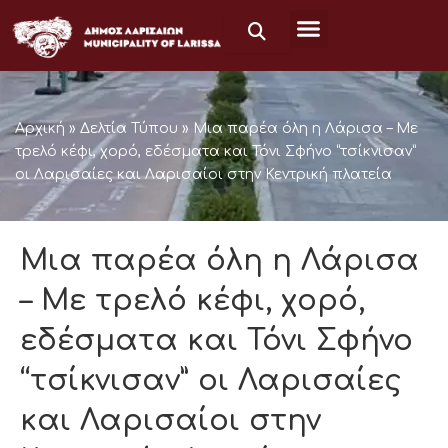
Skip
to
content
Αρχική
»
Δελτία Τύπου
»
Μια παρέα όλη η Λάρισα – Με
τρελό κέφι, χορό, εδέσματα και Τόνι Σφήνο “τσίκνισαν”
οι Λαρισαίες και Λαρισαίοι στην Κεντρική πλατεία
Μια παρέα όλη η Λάρισα
– Με τρελό κέφι, χορό,
εδέσματα και Τόνι Σφήνο
“τσίκνισαν” οι Λαρισαίες
και Λαρισαίοι στην