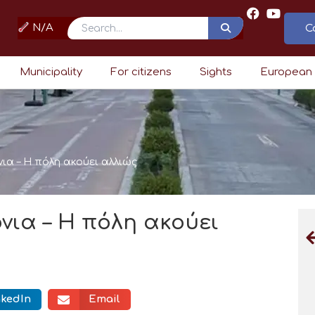
N/A
C
Search
Municipality
For citizens
Sights
European
ια – Η πόλη ακούει αλλιώς
νια – Η πόλη ακούει
nkedIn
Email