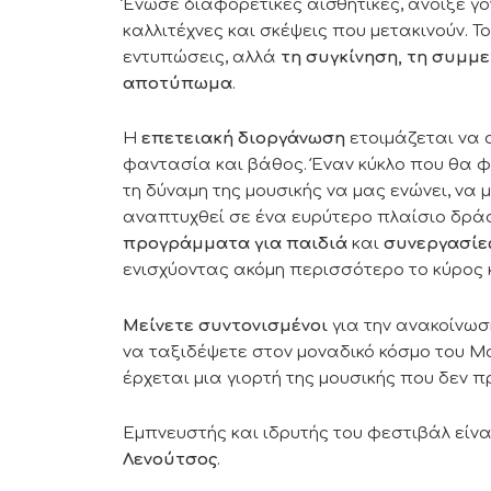
Ένωσε διαφορετικές αισθητικές, άνοιξε γό
καλλιτέχνες και σκέψεις που μετακινούν. 
εντυπώσεις, αλλά
τη συγκίνηση, τη συμμε
αποτύπωμα
.
Η
επετειακή διοργάνωση
ετοιμάζεται να α
φαντασία και βάθος. Έναν κύκλο που θα φω
τη δύναμη της μουσικής να μας ενώνει, να 
αναπτυχθεί σε ένα ευρύτερο πλαίσιο δρά
προγράμματα για παιδιά
και
συνεργασίες
ενισχύοντας ακόμη περισσότερο το κύρος κ
Μείνετε συντονισμένοι
για την ανακοίνωσ
να ταξιδέψετε στον μοναδικό κόσμο του 
έρχεται μια γιορτή της μουσικής που δεν π
Εμπνευστής και ιδρυτής του φεστιβάλ είνα
Λενούτσος
.