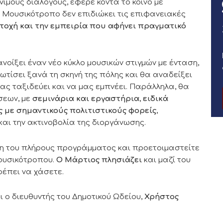
νιμους διαλόγους, έφερε κοντά το κοινό με
Το Μουσικότροπο δεν επιδιώκει τις επιφανειακές
τοχή και την εμπειρία που αφήνει πραγματικό
νοίξει έναν νέο κύκλο μουσικών στιγμών με ένταση,
τίσει ξανά τη σκηνή της πόλης και θα αναδείξει
μας ταξιδεύει και να μας εμπνέει. Παράλληλα, θα
σεων, με
σεμινάρια και εργαστήρια
,
ειδικά
 με σημαντικούς πολιτιστικούς φορείς
,
αι την ακτινοβολία της διοργάνωσης.
η του πλήρους προγράμματος και προετοιμαστείτε
Μουσικότροπου.
Ο Μάρτιος πλησιάζει
και μαζί του
ρέπει να χάσετε.
ι ο διευθυντής του Δημοτικού Ωδείου,
Χρήστος