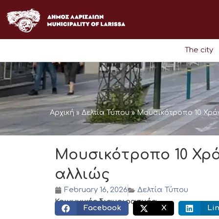
Skip
to
content
The city
Αρχική
»
Δελτία Τύπου
»
Μουσικότροπο 10 Χρόν
Μουσικότροπο 10 Χρό
αλλιώς
February 16, 2026
Δελτία Τύπου
Κοινωνικός διαμοιρασμός:
Facebook
X
Li