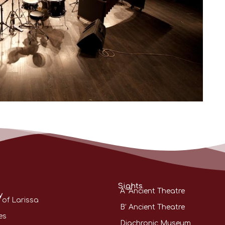
Sights
A’ Ancient Theatre
y
 of Larissa
B’ Ancient Theatre
es
Diachronic Museum