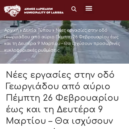
Skip
to
content
Αρχική
»
Δελτία Τύπου
»
Νέες εργασίες στην οδό
Γεωργιάδου από αύριο Πέμπτη 26 Φεβρουαρίου έως
και τη Δευτέρα 9 Μαρτίου – Θα ισχύσουν προσωρινές
κυκλοφοριακές ρυθμίσεις
Νέες εργασίες στην οδό
Γεωργιάδου από αύριο
Πέμπτη 26 Φεβρουαρίου
έως και τη Δευτέρα 9
Μαρτίου – Θα ισχύσουν