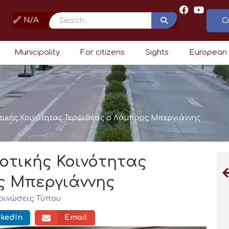
N/A
C
Search
Municipality
For citizens
Sights
European
ικής Κοινότητας Τερψιθέας ο Λάμπρος Μπεργιάννης
οτικής Κοινότητας
ς Μπεργιάννης
οινώσεις Τύπου
nkedIn
Email