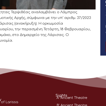
ότητας Τερψιθέας αναλαμβάνει ο Λάμπρος
τικής Αρχής, σύμφωνα με την υπ’ αριθμ. 37/2023
άρισας (ανακήρυξη). Η ορκωμοσία
υαρίου, την περασμένη Τετάρτη, 18 Φεβρουαρίου,
μάκο, στο Δημαρχείο της Λάρισας. Ο
υνομία.
Sights
A’ Ancient Theatre
y
 of Larissa
B’ Ancient Theatre