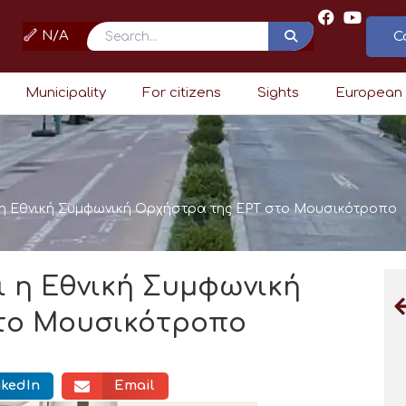
N/A
C
Search
Municipality
For citizens
Sights
European
 η Εθνική Συμφωνική Ορχήστρα της ΕΡΤ στο Μουσικότροπο
 η Εθνική Συμφωνική
το Μουσικότροπο
nkedIn
Email