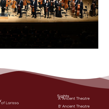
Sights
A’ Ancient Theatre
y
 of Larissa
B’ Ancient Theatre