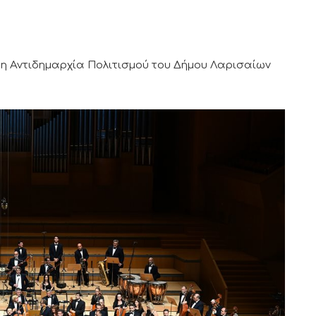
η Αντιδημαρχία Πολιτισμού του Δήμου Λαρισαίων