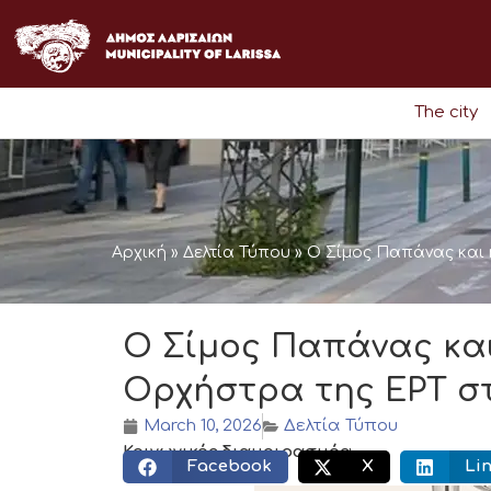
Skip
to
content
The city
Αρχική
»
Δελτία Τύπου
»
Ο Σίμος Παπάνας και
Ο Σίμος Παπάνας και
Ορχήστρα της ΕΡΤ σ
March 10, 2026
Δελτία Τύπου
Κοινωνικός διαμοιρασμός:
Facebook
X
Li