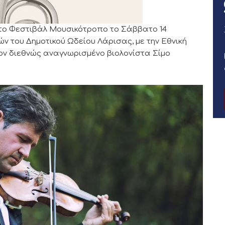
το Φεστιβάλ Μουσικότροπο το Σάββατο 14
ών του Δημοτικού Ωδείου Λάρισας, με την Εθνική
ον διεθνώς αναγνωρισμένο βιολονίστα Σίμο