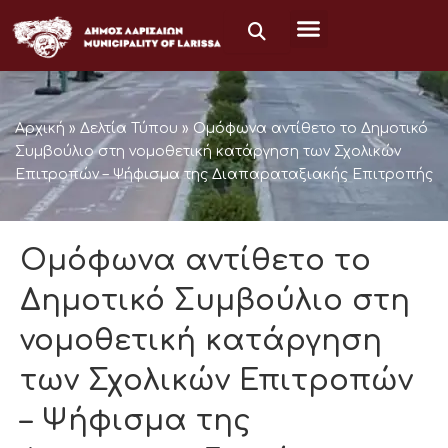
Skip
to
content
Αρχική
»
Δελτία Τύπου
»
Ομόφωνα αντίθετο το Δημοτικό
Συμβούλιο στη νομοθετική κατάργηση των Σχολικών
Επιτροπών – Ψήφισμα της Διαπαραταξιακής Επιτροπής
Ομόφωνα αντίθετο το
Δημοτικό Συμβούλιο στη
νομοθετική κατάργηση
των Σχολικών Επιτροπών
– Ψήφισμα της