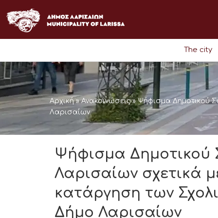
Skip
to
content
The city
Αρχική
»
Ανακοινώσεις
»
Ψήφισμα Δημοτικού Σ
Λαρισαίων
Ψήφισμα Δημοτικού 
Λαρισαίων σχετικά μ
κατάργηση των Σχολ
Δήμο Λαρισαίων