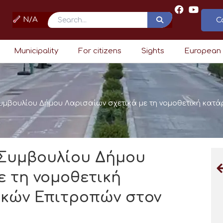
N/A
C
Search
Municipality
For citizens
Sights
European
υμβουλίου Δήμου Λαρισαίων σχετικά με τη νομοθετική κατά
Συμβουλίου Δήμου
ε τη νομοθετική
ικών Επιτροπών στον