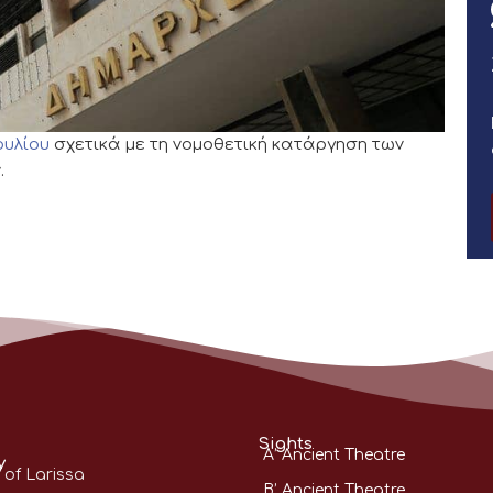
ουλίου
σχετικά με τη νομοθετική κατάργηση των
.
Sights
A’ Ancient Theatre
y
 of Larissa
B’ Ancient Theatre