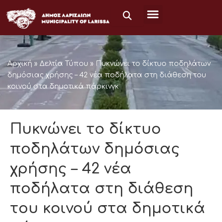
Skip
to
content
Αρχική
»
Δελτία Τύπου
»
Πυκνώνει το δίκτυο ποδηλάτων
δημόσιας χρήσης – 42 νέα ποδήλατα στη διάθεση του
κοινού στα δημοτικά πάρκινγκ
Πυκνώνει το δίκτυο
ποδηλάτων δημόσιας
χρήσης – 42 νέα
ποδήλατα στη διάθεση
του κοινού στα δημοτικά