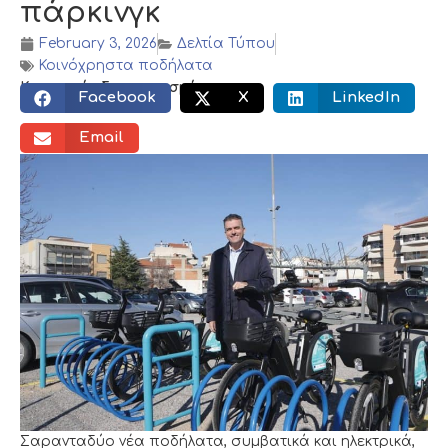
πάρκινγκ
February 3, 2026
Δελτία Τύπου
Κοινόχρηστα ποδήλατα
Κοινωνικός διαμοιρασμός:
Facebook
X
LinkedIn
Email
Σαρανταδύο νέα ποδήλατα, συμβατικά και ηλεκτρικά,