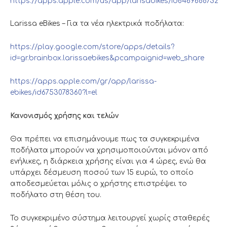
https://apps.apple.com/us/app/larisabikes/id6469688732
Larissa eΒikes – Για τα νέα ηλεκτρικά ποδήλατα:
https://play.google.com/store/apps/details?
id=gr.brainbox.larissaebikes&pcampaignid=web_share
https://apps.apple.com/gr/app/larissa-
ebikes/id6753078360?l=el
Κανονισμός χρήσης και τελών
Θα πρέπει να επισημάνουμε πως τα συγκεκριμένα
ποδήλατα μπορούν να χρησιμοποιούνται μόνον από
ενήλικες, η διάρκεια χρήσης είναι για 4 ώρες, ενώ θα
υπάρχει δέσμευση ποσού των 15 ευρώ, το οποίο
αποδεσμεύεται μόλις ο χρήστης επιστρέψει το
ποδήλατο στη θέση του.
Το συγκεκριμένο σύστημα λειτουργεί χωρίς σταθερές