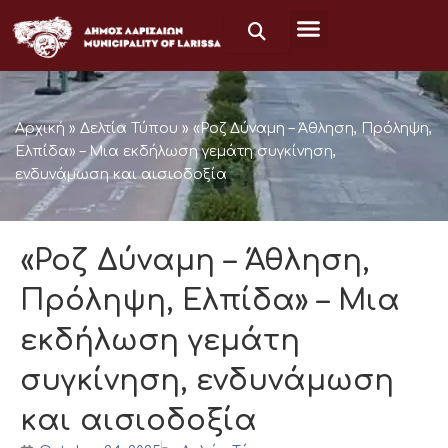
Skip
to
content
Αρχική
»
Δελτία Τύπου
»
«Ροζ Δύναμη – Άθληση, Πρόληψη,
Ελπίδα» – Μια εκδήλωση γεμάτη συγκίνηση,
ενδυνάμωση και αισιοδοξία
«Ροζ Δύναμη – Άθληση,
Πρόληψη, Ελπίδα» – Μια
εκδήλωση γεμάτη
συγκίνηση, ενδυνάμωση
και αισιοδοξία