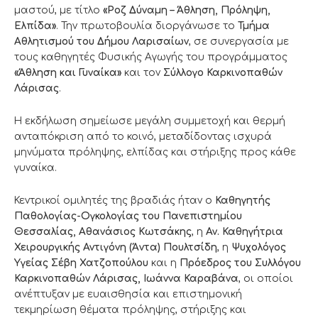
μαστού, με τίτλο
«Ροζ Δύναμη – Άθληση, Πρόληψη,
Ελπίδα»
. Την πρωτοβουλία διοργάνωσε το
Τμήμα
Αθλητισμού του Δήμου Λαρισαίων
, σε συνεργασία με
τους καθηγητές Φυσικής Αγωγής του προγράμματος
«Άθληση και Γυναίκα»
και τον
Σύλλογο Καρκινοπαθών
Λάρισας
.
Η εκδήλωση σημείωσε μεγάλη συμμετοχή και θερμή
ανταπόκριση από το κοινό, μεταδίδοντας ισχυρά
μηνύματα πρόληψης, ελπίδας και στήριξης προς κάθε
γυναίκα.
Κεντρικοί ομιλητές της βραδιάς ήταν ο
Καθηγητής
Παθολογίας-Ογκολογίας του Πανεπιστημίου
Θεσσαλίας, Αθανάσιος Κωτσάκης
, η
Αν. Καθηγήτρια
Χειρουργικής Αντιγόνη (Άντα) Πουλτσίδη
, η
Ψυχολόγος
Υγείας Σέβη Χατζοπούλου
και η
Πρόεδρος του Συλλόγου
Καρκινοπαθών Λάρισας, Ιωάννα Καραβάνα
, οι οποίοι
ανέπτυξαν με ευαισθησία και επιστημονική
τεκμηρίωση θέματα πρόληψης, στήριξης και