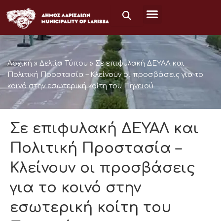
Skip
to
content
Αρχική
»
Δελτία Τύπου
»
Σε επιφυλακή ΔΕΥΑΛ και
Πολιτική Προστασία – Κλείνουν οι προσβάσεις για το
κοινό στην εσωτερική κοίτη του Πηνειού
Σε επιφυλακή ΔΕΥΑΛ και
Πολιτική Προστασία –
Κλείνουν οι προσβάσεις
για το κοινό στην
εσωτερική κοίτη του