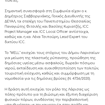
πολίτες.
Σημαντική συνεισφορά στη Συμφωνία είχαν ο κ.
Δημήτριος Σαββοργινάκης, Γενικός Διευθυντής της
ΔΕΥΑΛ, τα στελέχη του Πανεπιστημίου Θεσσαλίας
Παναγιώτης Φιτσιλής και Βασίλης Κυριατζής, ICC
Project Manager και ICC Local Officer αντίστοιχα,
καθώς και η κα. Λένα Τσιπούρη, Lead Expert του
δικτύου ICC.
Το “WELL” ενισχύει τους στόχους του Δήμου Λαρισαίων
για μείωση της πλαστικής ρύπανσης, προώθηση της
δημόσιας υγείας μέσω ασφαλούς, δωρεάν πόσιμου
νερού, εκπαίδευση και ευαισθητοποίηση των πολιτών,
τουριστική ενίσχυση, καθώς και συμμόρφωση με τη
νομοθεσία για τις δημόσιες βρύσες (Ν. 4736/2020).
Η δράση αυτή ενισχύει τον ρόλο της Λάρισας ως
πόλης-πρότυπο για τη βιώσιμη και έξυπνη διαχείριση
φυσικών πόρων, συνδέοντας την περιβαλλοντική
υπευθυνότητα με την καινοτομία στην πράξη και