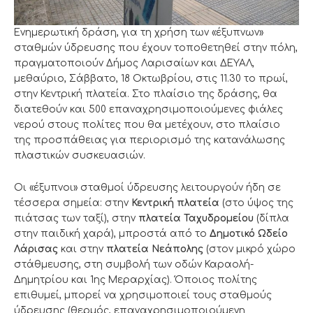
Ενημερωτική δράση, για τη χρήση των «έξυπνων»
σταθμών ύδρευσης που έχουν τοποθετηθεί στην πόλη,
πραγματοποιούν Δήμος Λαρισαίων και ΔΕΥΑΛ,
μεθαύριο, Σάββατο, 18 Οκτωβρίου, στις 11.30 το πρωί,
στην Κεντρική πλατεία. Στο πλαίσιο της δράσης, θα
διατεθούν και 500 επαναχρησιμοποιούμενες φιάλες
νερού στους πολίτες που θα μετέχουν, στο πλαίσιο
της προσπάθειας για περιορισμό της κατανάλωσης
πλαστικών συσκευασιών.
Οι «έξυπνοι» σταθμοί ύδρευσης λειτουργούν ήδη σε
τέσσερα σημεία: στην
Κεντρική πλατεία
(στο ύψος της
πιάτσας των ταξί), στην
πλατεία Ταχυδρομείου
(δίπλα
στην παιδική χαρά), μπροστά από το
Δημοτικό Ωδείο
Λάρισας
και στην
πλατεία Νεάπολης
(στον μικρό χώρο
στάθμευσης, στη συμβολή των οδών Καραολή-
Δημητρίου και 1ης Μεραρχίας). Όποιος πολίτης
επιθυμεί, μπορεί να χρησιμοποιεί τους σταθμούς
ύδρευσης (θερμός, επαναχρησιμοποιούμενη