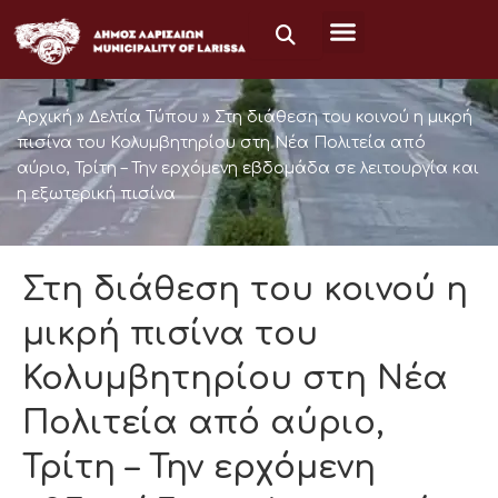
Skip
to
content
Αρχική
»
Δελτία Τύπου
»
Στη διάθεση του κοινού η μικρή
πισίνα του Κολυμβητηρίου στη Νέα Πολιτεία από
αύριο, Τρίτη – Την ερχόμενη εβδομάδα σε λειτουργία και
η εξωτερική πισίνα
Στη διάθεση του κοινού η
μικρή πισίνα του
Κολυμβητηρίου στη Νέα
Πολιτεία από αύριο,
Τρίτη – Την ερχόμενη