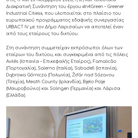
Διακρατική Συνάντηση του έργου «In4Green – Greener
Industrial Cities», που υλοποιείται στο πλαίσιο του
ευρωπαϊκού προγράμματος εδαφικής συνεργασίας
URBACT IV με τον Δήμο Λαρισαίων να αποτελεί έναν
από τους εταίρους του δικτύου.
Στη συνάντηση συμμετείχαν εκπρόσωποι όλων των
εταίρων του δικτύου, και συγκεκριμένα από τις πόλεις
Avilés (Ισπανία – Επικεφαλής Εταίρος), Famalicão
(Πορτογαλία), Salerno (Ιταλία), Sabadell (Ισπανία),
Dąbrowa Górnicza (Πολωνία), Žďár nad Sázavou
(Τσεχία), Meath County (Ιρλανδία), Bijelo Polje
(Μαυροβούνιο) και Solingen (Γερμανία) και Λάρισα
(Ελλάδα).