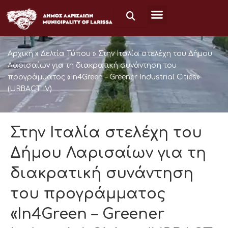
Skip
to
content
Αρχική
»
Δελτία Τύπου
»
Στην Ιταλία στελέχη του Δήμου
Λαρισαίων για τη διακρατική συνάντηση του
προγράμματος «In4Green – Greener Industrial Cities»
(URBACT IV)
Στην Ιταλία στελέχη του
Δήμου Λαρισαίων για τη
διακρατική συνάντηση
του προγράμματος
«In4Green – Greener