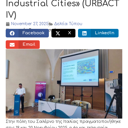
Industrial Cities» (URBACT
IV)
November 27, 2025
Δελτία Τύπου
Κοινωνικός διαμοιρασμός:
Facebook
X
LinkedIn
Email
Στην πόλη του Σαλέρνο της Ιταλίας πραγματοποιήθηκε
στις 19 και 20 Νοεμβρίου 2025, η 6η και τελευταία