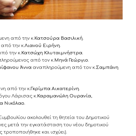
νη από την κ.
Κατσούρα Βασιλική
.
από την κ.
Λιανού Ειρήνη
.
ό την κ.
Κατσώχη Κλυταιμνήστρα
.
ληρούμενος από τον κ.
Μηνά Γεώργιο
.
ρίφανου Άννα
αναπληρούμενη από τον κ.
Σαμπάνη
η από την κ.
Γκρίμπα Αικατερίνη
.
όγου Λάρισας κ.
Καραμανώλη Ουρανία
,
α Νικόλαο
.
 Συμβουλίου ακολουθεί τη θητεία του Δημοτικού
ήνες μετά την εγκατάσταση του νέου δημοτικού
 τροποποιήθηκε και ισχύει).