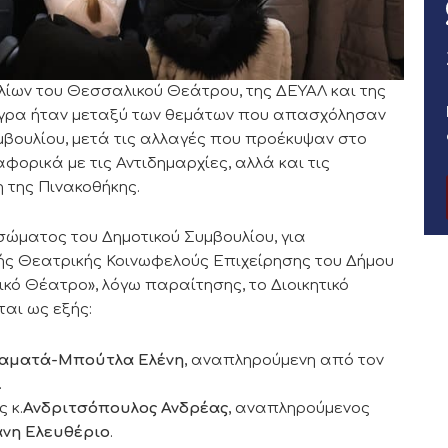
λίων του Θεσσαλικού Θεάτρου, της ΔΕΥΑΛ και της
σίγρα ήταν μεταξύ των θεμάτων που απασχόλησαν
μβουλίου, μετά τις αλλαγές που προέκυψαν στο
φορικά με τις Αντιδημαρχίες, αλλά και τις
 της Πινακοθήκης.
σώματος του Δημοτικού Συμβουλίου, για
κής Θεατρικής Κοινωφελούς Επιχείρησης του Δήμου
ικό Θέατρο», λόγω παραίτησης, το Διοικητικό
αι ως εξής:
ιαματά-Μπούτλα Ελένη
, αναπληρούμενη από τον
.
 κ.
Ανδριτσόπουλος Ανδρέας
, αναπληρούμενος
νη Ελευθέριο
.