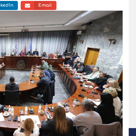
nkedIn
Email