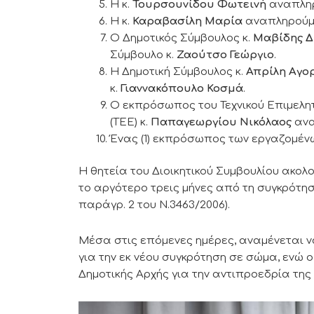
Η κ.
Τουρσουνίδου Φωτεινή
αναπληρ
Η κ.
Καραβασίλη Μαρία
αναπληρούμε
Ο Δημοτικός Σύμβουλος κ.
Μαβίδης Δ
Σύμβουλο κ.
Ζαούτσο Γεώργιο
.
Η Δημοτική Σύμβουλος κ.
Απρίλη Αγο
κ.
Γιαννακόπουλο Κοσμά
.
Ο εκπρόσωπος του Τεχνικού Επιμελη
(ΤΕΕ) κ.
Παπαγεωργίου Νικόλαος
ανα
Ένας (1) εκπρόσωπος των εργαζομένω
Η θητεία του Διοικητικού Συμβουλίου ακολο
το αργότερο τρεις μήνες από τη συγκρότησ
παράγρ. 2 του Ν.3463/2006).
Μέσα στις επόμενες ημέρες, αναμένεται να
για την εκ νέου συγκρότηση σε σώμα, ενώ 
Δημοτικής Αρχής για την αντιπροεδρία της