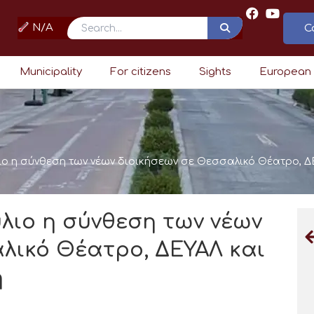
N/A
C
Search
Municipality
For citizens
Sights
European
ιο η σύνθεση των νέων διοικήσεων σε Θεσσαλικό Θέατρο, Δ
λιο η σύνθεση των νέων
λικό Θέατρο, ΔΕΥΑΛ και
η