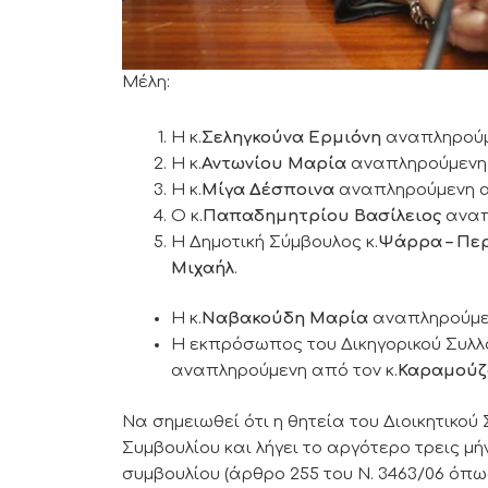
Μέλη:
Η κ.
Σεληγκούνα Ερμιόνη
αναπληρούμε
Η κ.
Αντωνίου Μαρία
αναπληρούμενη 
Η κ.
Μίγα Δέσποινα
αναπληρούμενη απ
Ο κ.
Παπαδημητρίου Βασίλειος
αναπ
Η Δημοτική Σύμβουλος κ.
Ψάρρα – Πε
Μιχαήλ
.
Η κ.
Ναβακούδη Μαρία
αναπληρούμεν
Η εκπρόσωπος του Δικηγορικού Συλλ
αναπληρούμενη από τον κ.
Καραμούζ
Να σημειωθεί ότι η θητεία του Διοικητικού
Συμβουλίου και λήγει το αργότερο τρεις μ
συμβουλίου (άρθρο 255 του Ν. 3463/06 όπως