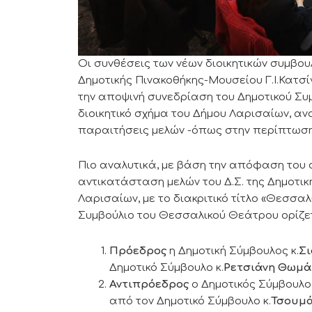
Οι συνθέσεις των νέων διοικητικών συμβου
Δημοτικής Πινακοθήκης-Μουσείου Γ.Ι.Κατ
την αποψινή συνεδρίαση του Δημοτικού Συ
διοικητικό σχήμα του Δήμου Λαρισαίων, ανα
παραιτήσεις μελών -όπως στην περίπτωση
Πιο αναλυτικά, με βάση την απόφαση του 
αντικατάσταση μελών του Δ.Σ. της Δημοτι
Λαρισαίων, με το διακριτικό τίτλο «Θεσσαλ
Συμβούλιο του Θεσσαλικού Θεάτρου ορίζετ
Πρόεδρος
η Δημοτική Σύμβουλος κ.
Σ
Δημοτικό Σύμβουλο κ.
Ρετσιάνη Θωμά
Αντιπρόεδρος
ο Δημοτικός Σύμβουλος
από τον Δημοτικό Σύμβουλο κ.
Τσουμά