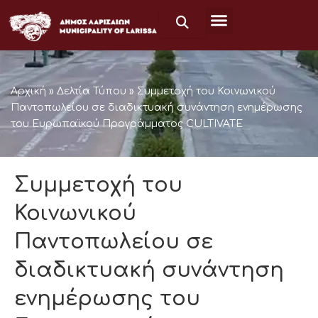
Skip
to
content
Αρχική
»
Δελτία Τύπου
»
Συμμετοχή του Κοινωνικού
Παντοπωλείου σε διαδικτυακή συνάντηση ενημέρωσης
του Ευρωπαϊκού Προγράμματος CULTIVATE
Συμμετοχή του
Κοινωνικού
Παντοπωλείου σε
διαδικτυακή συνάντηση
ενημέρωσης του