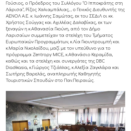
Γούσιος, ο Πρόεδρος του Συλλόγου “Ο Ιπποκράτης στη
Λάρισα”, Ρίζος Χαλιαμπάλιας, , ο Γενικός Διευθυντής της
ΑΕΝΟΛ Α.Ε. κ. Ιωάννης Σαμώτας, εκ του ΣΕΔιΛ οι κκ.
Χρήστος Σούγγας και Αχιλλέας Δαλαβίκας, εκ των
ξεναγών η κ.Αθανασία Γκούνη, από τον Δήμο
Λαρισαίων συμμετείχαν τα στελέχη του Τμήματος
Ευρωπαϊκών Προγραμμάτων, κ.Λία Γκουντρουμπή και
κ.Μαρία Νικολαΐδου, μαζί με τον υπεύθυνο για το
πρόγραμμα Zentropy MICE, κ.Αθανάσιο Κεραμίδα,
καθώς και τα στελέχη και συνεργάτες της DBC
Diadikasia, κ.Γιώργος Τζιάλλας, κ.Αλεξία Ζαγκλάρα και
Σωτήρης Βαρελάς, αναπληρωτής Καθηγητής
Τουριστικών Σπουδών στο Παν.Πειραιώς.