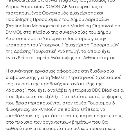
Υπενθυμίζεται ότι ο Αναπτυξιακός Οργανισμός του
Δήμου Λαρισαίων “ΌΛΟΝ” ΑΕ λειτουργεί ως ο
πιστοποιημένος Οργανισμός Διαχείρισης και
Προώθησης Προορισμών του Δήμου Λαρισαίων
(Destination Management and Marketing Organization
DMMO), στο πλαίσιο της συνεργασίας του Δήμου
Λαρισαίων με το Υπουργείο Τουρισμού για την
υλοποίηση του Υποέργου 1 “Διαχείριση Προορισμών”
της Δράσης “Τουριστική Ανάπτυξη”, το οποίο έχει
ενταχθεί στο Ταμείο Ανάκαμψης και Ανθεκτικότητας.
Η συνάντηση εργασίας αφορούσε στη διαδικασία
διαβούλευσης για τη “Μελέτη Στρατηγικού Σχεδιασμού
της τουριστικής προβολής και ανάπτυξης της
Λάρισας”, που έχει αναλάβει η εταιρεία DBC Diadikasia,
που βρίσκεται σε εξέλιξη. Στο πλαίσιο αυτό, οι φορείς
που δραστηριοποιούνται στον τομέα Τουρισμού &
Φιλοξενίας, θα κληθούν, σε πρώτο επίπεδο, να
υποβάλλουν τις προτάσεις και τις παρατηρήσεις τους,
στο πλαίσιο των οργανωτικών βημάτων που θα
καθορίσουν τη δημιουργία του τελικού τουριστικού