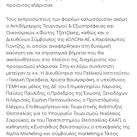
προϊόντος «Λάρισα».
Τους εκπροσώπους των φορέων καλωσόρισαν ακόμη
ο Αντιδήμαρχος Τουρισμού & Εξωστρέφειας και
Οικονομικών, κ.Φώτης Τζατζάκης, καθώς και ο
Διευθύνων Σύμβουλος της «ΟΛΟΝ» ΑΕ, κ.Χαράλαμπος
Γιοντζής, οι οποίοι αναφέρθηκαν στη δυναμική
εκκίνηση και τα στρατηγικά βήματα που θα
ακολουθήσουν, στο πλαίσιο της διαχείρισης του
προορισμού «Λάρισα». Στην εν λόγω συνάντηση
μετείχαν οι κ.κ.: Η Διευθύντρια του Γαλλικού Ινστιτούτου
– Γαλλική Πρεσβεία, Χρύσα Βουλγαράκη, ο υπεύθυνος
ΓΕΜΗ και μέλος της ΔΕ του Επιμελητηρίου Λάρισας,
Παύλος Παυλίδης, η Πρόεδρος της Ένωσης Ξενοδόχων
Ν.Λάρισας, Ειρήνη Παπαϊωάννου, ο Προϊστάμενος
Ελέγχου, Επιθεωρήσεων και Τουριστικής Ανάπτυξης
Θεσσαλίας για το Υπουργείο Τουρισμού, Νικόλαος
Σαρούκος, εκ του Πανεπιστημίου Θεσσαλίας-ΕΑΑΠ, ο
καθηγητής κ.Ευστάθιος Βελισσαρίου, ο επικεφαλής της
Alpha Marketing και σύμβουλος marketing κ.Τάσος