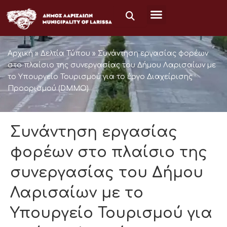
Skip
to
content
Αρχική
»
Δελτία Τύπου
»
Συνάντηση εργασίας φορέων
στο πλαίσιο της συνεργασίας του Δήμου Λαρισαίων με
το Υπουργείο Τουρισμού για το έργο Διαχείρισης
Προορισμού (DMMO)
Συνάντηση εργασίας
φορέων στο πλαίσιο της
συνεργασίας του Δήμου
Λαρισαίων με το
Υπουργείο Τουρισμού για