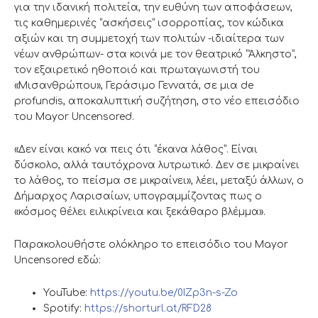
για την ιδανική πολιτεία, την ευθύνη των αποφάσεων,
τις καθημερινές “ασκήσεις” ισορροπίας, τον κώδικα
αξιών και τη συμμετοχή των πολιτών -ιδιαίτερα των
νέων ανθρώπων- στα κοινά με τον θεατρικό “Άλκηστο”,
τον εξαιρετικό ηθοποιό και πρωταγωνιστή του
«Μισανθρώπου», Γεράσιμο Γεννατά, σε μια de
profundis, αποκαλυπτική συζήτηση, στο νέο επεισόδιο
του Mayor Uncensored.
«Δεν είναι κακό να πεις ότι “έκανα λάθος”. Είναι
δύσκολο, αλλά ταυτόχρονα λυτρωτικό. Δεν σε μικραίνει
το λάθος, το πείσμα σε μικραίνει», λέει, μεταξύ άλλων, ο
Δήμαρχος Λαρισαίων, υπογραμμίζοντας πως ο
«κόσμος θέλει ειλικρίνεια και ξεκάθαρο βλέμμα».
Παρακολουθήστε ολόκληρο το επεισόδιο του Mayor
Uncensored εδώ:
YouTube:
https://youtu.be/0IZp3n-s-Zo
Spotify:
https://shorturl.at/RFD28