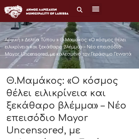
Skip
to
content
Αρχική
»
Δελτία Τύπου
»
Θ.Μαμάκος: «Ο κόσμος θέλει
ειλικρίνεια και ξεκάθαρο βλέμμα» – Νέο επεισόδιο
Mayor Uncensored, με καλεσμένο τον Γεράσιμο Γεννατά
Θ.Μαμάκος: «Ο κόσμος
θέλει ειλικρίνεια και
ξεκάθαρο βλέμμα» – Νέο
επεισόδιο Mayor
Uncensored, με