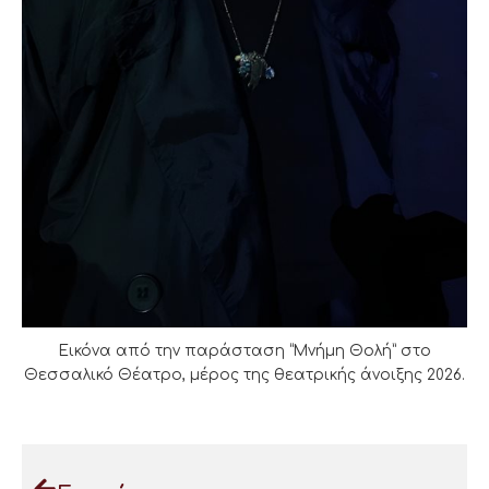
Εικόνα από την παράσταση “Μνήμη Θολή” στο
Θεσσαλικό Θέατρο, μέρος της θεατρικής άνοιξης 2026.