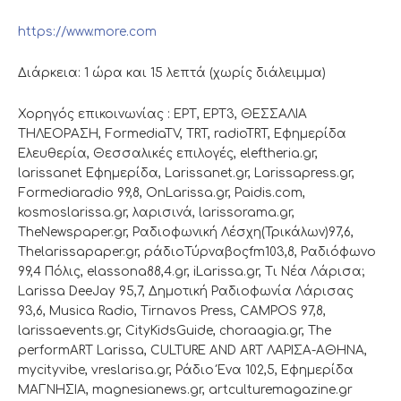
https://www.more.com
Διάρκεια: 1 ώρα και 15 λεπτά (χωρίς διάλειμμα)
Χορηγός επικοινωνίας : ΕΡΤ, ΕΡΤ3, ΘΕΣΣΑΛΙΑ
ΤΗΛΕΟΡΑΣΗ, FormediaTV, TRT, radioTRT, Εφημερίδα
Ελευθερία, Θεσσαλικές επιλογές, eleftheria.gr,
larissanet Εφημερίδα, Larissanet.gr, Larissapress.gr,
Formediaradio 99,8, OnLarissa.gr, Paidis.com,
kosmoslarissa.gr, λαρισινά, larissorama.gr,
TheNewspaper.gr, Ραδιοφωνική Λέσχη(Τρικάλων)97,6,
Thelarissapaper.gr, ράδιοΤύρναβοςfm103,8, Ραδιόφωνο
99,4 Πόλις, elassona88,4.gr, iLarissa.gr, Τι Νέα Λάρισα;
Larissa DeeJay 95,7, Δημοτική Ραδιοφωνία Λάρισας
93,6, Musica Radio, Tirnavos Press, CAMPOS 97,8,
larissaevents.gr, CityKidsGuide, choraagia.gr, The
performART Larissa, CULTURE AND ART ΛΑΡΙΣΑ-ΑΘΗΝΑ,
mycityvibe, vreslarisa.gr, Ράδιο Ένα 102,5, Εφημερίδα
ΜΑΓΝΗΣΙΑ, magnesianews.gr, artculturemagazine.gr