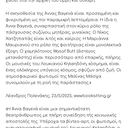
χάσει πια την αρχική του ορμή και δύναμη.
Η σκηνοθεσία της Άννας Βαγενά είναι προσεγμένη και
φινιρισμένη ως την παραμικρή λεπτομέρεια. Η ίδια η
Άννα Βαγενά, συναρπαστική στον κύριο ρόλο της
πάσχουσας συζύγου, μητέρας, γυναίκας. Ο Νίκος
Χατζηπαπάς είναι λιτός και καίριος. Η Μαριάννα
Μαυριανού στο ρόλο της φοιτήτριας είναι μονολεκτικά
έξοχη. Ο χαμηλότονος Wasaf Butt (άστεγος
μετανάστης) είναι περισσότερο από επαρκής, πλήρης.
Οι μουσικές του Λουκιανού Κηλαηδόνη, κόσμημα, είναι
ένας ολόκληρος υπόγειος κόσμος, σφύζων από ζωή. Οι
ατμοσφαιρικοί φωτισμοί της Μελίνας Μάσχα
συνομιλούν με τη ροή της παράστασης.»
Λέανδρος Πολενάκης, 23/5/2025, www.booksitting.gr
«Η Άννα Βαγενά είναι μια σημαντικότατη
θεατράνθρωπος με πλήρη συνείδηση τής κοινωνικής
αποστολής της. Υπέροχα τα βίντεο-αρτ, οι φωτισμοί, η
κινηματογραφική μουσική τού Λουκιανού Κηλαηδόνη, ο