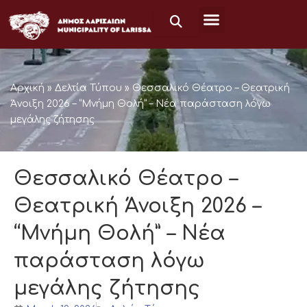
Skip
to
content
Αρχική
»
Δελτία Τύπου
»
Θεσσαλικό Θέατρο – Θεατρική
Άνοιξη 2026 – “Μνήμη Θολή” – Νέα παράσταση λόγω
μεγάλης ζήτησης
Θεσσαλικό Θέατρο –
Θεατρική Άνοιξη 2026 –
“Μνήμη Θολή” – Νέα
παράσταση λόγω
μεγάλης ζήτησης