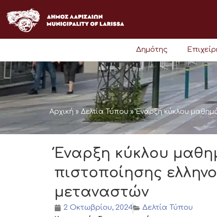
Μετάβαση
στο
περιεχόμενο
Δημότης
Επιχεί
Αρχική
»
Δελτία Τύπου
»
Έναρξη κύκλου μαθημά
Έναρξη κύκλου μαθη
πιστοποίησης ελληνο
μεταναστών
2 Οκτωβρίου, 2024
Δελτία Τύπου