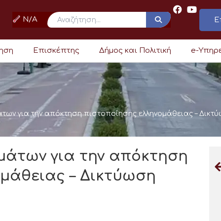
N/A
Ε
ρηση
Επισκέπτης
Δήμος και Πολιτική
e-Υπηρ
των για την απόκτηση πιστοποίησης ελληνομάθειας – Δικτ
μάτων για την απόκτηση
μάθειας – Δικτύωση