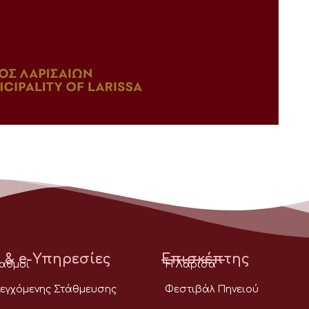
 & e-Υπηρεσίες
Επισκέπτης
ταθμοί
Η Λάρισα
εγχόμενης Στάθμευσης
Φεστιβάλ Πηνειού