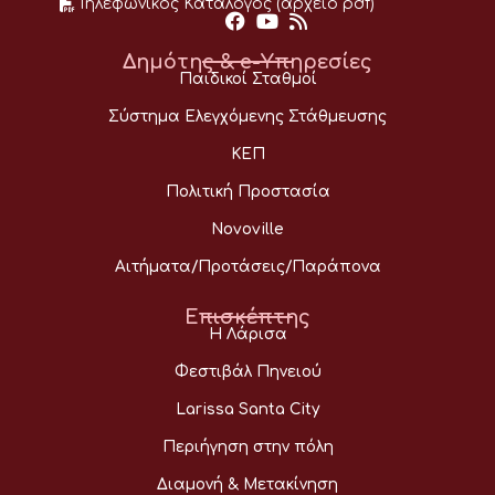
Τηλεφωνικός Κατάλογος (αρχείο pdf)
Δημότης & e-Υπηρεσίες
Παιδικοί Σταθμοί
Σύστημα Ελεγχόμενης Στάθμευσης
ΚΕΠ
Πολιτική Προστασία
Novoville
Αιτήματα/Προτάσεις/Παράπονα
Επισκέπτης
Η Λάρισα
Φεστιβάλ Πηνειού
Larissa Santa City
Περιήγηση στην πόλη
Διαμονή & Μετακίνηση