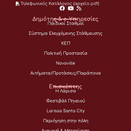
Τηλεφωνικός Κατάλογος (αρχείο pdf)
Δημότης & e-Υπηρεσίες
Παιδικοί Σταθμοί
Σύστημα Ελεγχόμενης Στάθμευσης
ΚΕΠ
Πολιτική Προστασία
Novoville
Αιτήματα/Προτάσεις/Παράπονα
Επισκέπτης
Η Λάρισα
Φεστιβάλ Πηνειού
Larissa Santa City
Περιήγηση στην πόλη
Διαμονή & Μετακίνηση