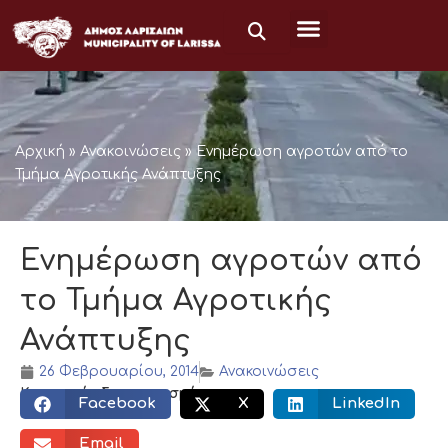
Μετάβαση
στο
περιεχόμενο
Αρχική
»
Ανακοινώσεις
»
Ενημέρωση αγροτών από το
Τμήμα Αγροτικής Ανάπτυξης
Ενημέρωση αγροτών από
το Τμήμα Αγροτικής
Ανάπτυξης
26 Φεβρουαρίου, 2014
Ανακοινώσεις
Κοινωνικός διαμοιρασμός:
Facebook
X
LinkedIn
Email