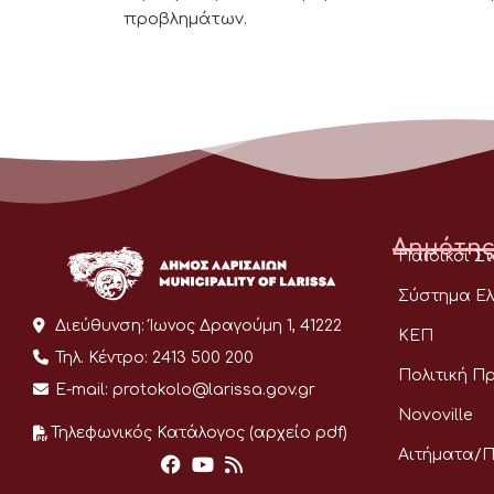
προβλημάτων.
Δημότης
Παιδικοί Σ
Σύστημα Ελ
Διεύθυνση:
Ίωνος Δραγούμη 1, 41222
ΚΕΠ
Τηλ. Κέντρο:
2413 500 200
Πολιτική Π
E-mail:
protokolo@larissa.gov.gr
Novoville
Τηλεφωνικός Κατάλογος (αρχείο pdf)
Αιτήματα/