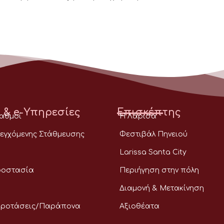
 & e-Υπηρεσίες
Επισκέπτης
ταθμοί
Η Λάρισα
εγχόμενης Στάθμευσης
Φεστιβάλ Πηνειού
Larissa Santa City
ροστασία
Περιήγηση στην πόλη
Διαμονή & Μετακίνηση
Προτάσεις/Παράπονα
Αξιοθέατα