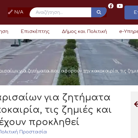
N/A
Ε
ρηση
Επισκέπτης
Δήμος και Πολιτική
e-Υπηρ
σαίων για ζητήματα που αφορούν την κακοκαιρία, τις ζημι
ρισαίων για ζητήματα
καιρία, τις ζημιές και
έχουν προκληθεί
Πολιτική Προστασία