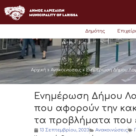
Μετάβαση
στο
περιεχόμενο
Δημότης
Επιχεί
Αρχική
»
Ανακοινώσεις
»
Ενημέρωση Δήμου Λαρι
Ενημέρωση Δήμου Λα
που αφορούν την κακο
τα προβλήματα που 
13 Σεπτεμβρίου, 2023
Ανακοινώσεις