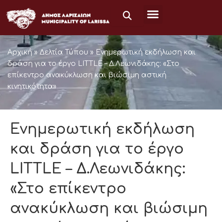
Μετάβαση
στο
περιεχόμενο
Αρχική
»
Δελτία Τύπου
»
Ενημερωτική εκδήλωση και
δράση για το έργο LITTLE – Δ.Λεωνιδάκης: «Στο
επίκεντρο ανακύκλωση και βιώσιμη αστική
κινητικότητα»
Ενημερωτική εκδήλωση
και δράση για το έργο
LITTLE – Δ.Λεωνιδάκης:
«Στο επίκεντρο
ανακύκλωση και βιώσιμη