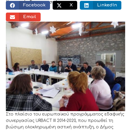
Κοινωνικός διαμοιρασμός:
Facebook
X
LinkedIn
Email
Στο πλαίσιο του ευρωπαϊκού προγράμματος εδαφικής
συνεργασίας URBACT ΙΙΙ 2014-2020, που προωθεί τη
βιώσιμη ολοκληρωμένη αστική ανάπτυξη, ο Δήμος