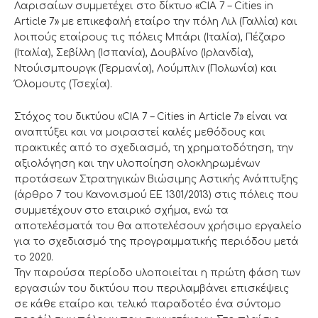
Λαρισαίων συμμετέχει στο δίκτυο «CIA 7 – Cities in
Article 7» με επικεφαλή εταίρο την πόλη Λιλ (Γαλλία) και
λοιπούς εταίρους τις πόλεις Μπάρι (Ιταλία), Πέζαρο
(Ιταλία), Σεβίλλη (Ισπανία), Δουβλίνο (Ιρλανδία),
Ντούισμπουργκ (Γερμανία), Λούμπλιν (Πολωνία) και
Όλομουτς (Τσεχία).
Στόχος του δικτύου «CIA 7 – Cities in Article 7» είναι να
αναπτύξει και να μοιραστεί καλές μεθόδους και
πρακτικές από το σχεδιασμό, τη χρηματοδότηση, την
αξιολόγηση και την υλοποίηση ολοκληρωμένων
προτάσεων Στρατηγικών Βιώσιμης Αστικής Ανάπτυξης
(άρθρο 7 του Κανονισμού ΕΕ 1301/2013) στις πόλεις που
συμμετέχουν στο εταιρικό σχήμα, ενώ τα
αποτελέσματά του θα αποτελέσουν χρήσιμο εργαλείο
για το σχεδιασμό της προγραμματικής περιόδου μετά
το 2020.
Την παρούσα περίοδο υλοποιείται η πρώτη φάση των
εργασιών του δικτύου που περιλαμβάνει επισκέψεις
σε κάθε εταίρο και τελικό παραδοτέο ένα σύντομο