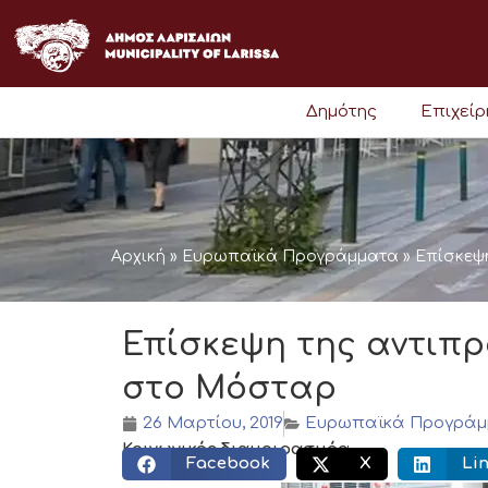
Μετάβαση
στο
περιεχόμενο
Δημότης
Επιχεί
Αρχική
»
Ευρωπαϊκά Προγράμματα
»
Επίσκεψ
Επίσκεψη της αντιπ
στο Μόσταρ
26 Μαρτίου, 2019
Ευρωπαϊκά Προγρά
Κοινωνικός διαμοιρασμός:
Facebook
X
Li