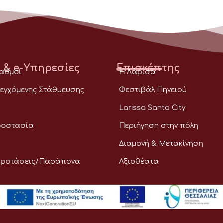
 & e-Υπηρεσίες
Επισκέπτης
ταθμοί
Η Λάρισα
εγχόμενης Στάθμευσης
Φεστιβάλ Πηνειού
Larissa Santa City
ροστασία
Περιήγηση στην πόλη
Διαμονή & Μετακίνηση
Προτάσεις/Παράπονα
Αξιοθέατα