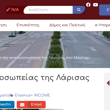
N/A
Ε
ρηση
Επισκέπτης
Δήμος και Πολιτική
e-Υπηρ
η της αντιπροσωπείας της Λάρισας στο Μόσταρ
ροσωπείας της Λάρισας
μματα
Erasmus+ INCOME
nkedIn
Email