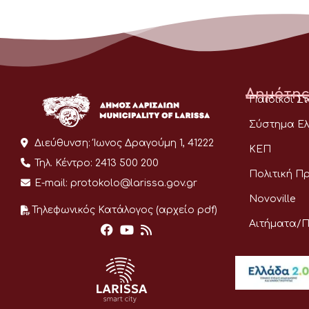
Δημότης
Παιδικοί Σ
Σύστημα Ελ
Διεύθυνση:
Ίωνος Δραγούμη 1, 41222
ΚΕΠ
Τηλ. Κέντρο:
2413 500 200
Πολιτική Π
E-mail:
protokolo@larissa.gov.gr
Novoville
Τηλεφωνικός Κατάλογος (αρχείο pdf)
Αιτήματα/