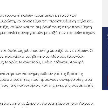
ν ανταλλαγή καλών πρακτικών μεταξύ των
Ευρώπη, να αναδείξει την προστιθέμενη αξία και
πτυξη, καθώς και τη συμβολή τους στην προώθηση
 δημιουργία συνεργασιών μεταξύ των τοπικών αρχών
αι δράσεις jobshadowing μεταξύ των εταίρων. Ο
που πραγματοποιήθηκε στο Μόσταρ (Βοσνία-
ους Μαρία Νικολαϊδου, Ελένη Μάγκου, Αργυρή
υναντήσουν να ενημερωθούν για τις δράσεις
δραστηριότητες που προάγουν συνεργασίες στα
ητας, της καινοτομίας και της ενεργής συμμετοχής
είται από το Δήμο αντίστοιχη δράση στη Λάρισα,