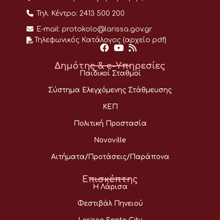
Τηλ. Κέντρο:
2413 500 200
E-mail:
protokolo@larissa.gov.gr
Τηλεφωνικός Κατάλογος (αρχείο pdf)
Δημότης & e-Υπηρεσίες
Παιδικοί Σταθμοί
Σύστημα Ελεγχόμενης Στάθμευσης
ΚΕΠ
Πολιτική Προστασία
Novoville
Αιτήματα/Προτάσεις/Παράπονα
Επισκέπτης
Η Λάρισα
Φεστιβάλ Πηνειού