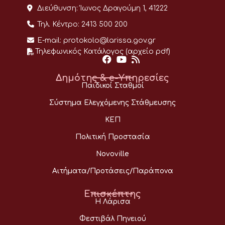
Διεύθυνση:
Ίωνος Δραγούμη 1, 41222
Τηλ. Κέντρο:
2413 500 200
E-mail:
protokolo@larissa.gov.gr
Τηλεφωνικός Κατάλογος (αρχείο pdf)
Δημότης & e-Υπηρεσίες
Παιδικοί Σταθμοί
Σύστημα Ελεγχόμενης Στάθμευσης
ΚΕΠ
Πολιτική Προστασία
Novoville
Αιτήματα/Προτάσεις/Παράπονα
Επισκέπτης
Η Λάρισα
Φεστιβάλ Πηνειού