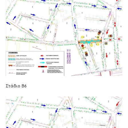
Στάδιο Β6