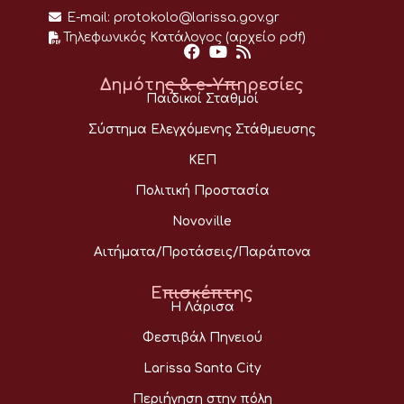
E-mail:
protokolo@larissa.gov.gr
Τηλεφωνικός Κατάλογος (αρχείο pdf)
Δημότης & e-Υπηρεσίες
Παιδικοί Σταθμοί
Σύστημα Ελεγχόμενης Στάθμευσης
ΚΕΠ
Πολιτική Προστασία
Novoville
Αιτήματα/Προτάσεις/Παράπονα
Επισκέπτης
Η Λάρισα
Φεστιβάλ Πηνειού
Larissa Santa City
Περιήγηση στην πόλη