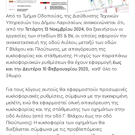
Από το Τμήμα Οδοποιίας, της Διεύθυνσης Τεχνικών
Υπηρεσιών του Δήμου Λαρισαίων, ανακοινώνεται ότι,
από την
Τετάρτη 13 Νοεμβρίου
2024
, θα ξεκινήσουν οι
εργασίες των σταδίων Β5 & Β6, οι οποίες αφορούν την
ανακατασκευή της οδού Αιόλου, μεταξύ των οδών
Γ.Βλάχου και Πλούτωνος, με απαγόρευση της
κυκλοφορίας και στάθμευσης. Η ισχύς των παραπάνω
κυκλοφοριακών ρυθμίσεων θα έχουν εφαρμογή
έως
και την
Δευτέρα 10 Φεβρουαρίου 2025,
καθ’ όλο το
24ωρο.
Για τους λόγους αυτούς θα εφαρμοστούν προσωρινές
κυκλοφοριακές ρυθμίσεις, σύμφωνα με την εγκεκριμένη
μελέτη, ενώ θα εφαρμοστεί ολική απαγόρευση της
κυκλοφορίας και της στάθμευσης των οχημάτων στην
οδό Αιόλου (από την οδό Γ. Βλάχου έως την οδό
Πλούτωνος). Η κυκλοφορία των οχημάτων θα
διεξάγεται σύμφωνα με τις προβλεπόμενες