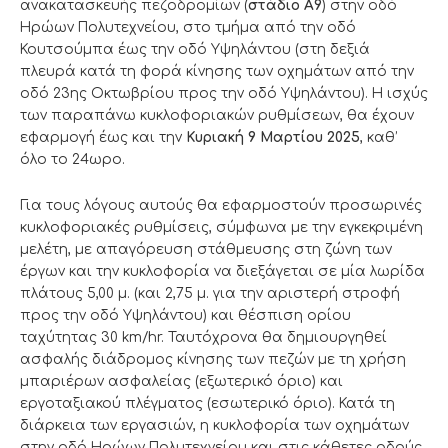
ανακατασκευής πεζοδρομίων (
στάδιο Α9
) στην οδό
Ηρώων Πολυτεχνείου, στο τμήμα από την οδό
Κουτσούμπα έως την οδό Υψηλάντου (στη δεξιά
πλευρά κατά τη φορά κίνησης των οχημάτων από την
οδό 23ης Οκτωβρίου προς την οδό Υψηλάντου). Η ισχύς
των παραπάνω κυκλοφοριακών ρυθμίσεων, θα έχουν
εφαρμογή έως και την
Κυριακή 9 Μαρτίου 2025
, καθ’
όλο το 24ωρο.
Για τους λόγους αυτούς θα εφαρμοστούν προσωρινές
κυκλοφοριακές ρυθμίσεις, σύμφωνα με την εγκεκριμένη
μελέτη, με απαγόρευση στάθμευσης στη ζώνη των
έργων και την κυκλοφορία να διεξάγεται σε μία λωρίδα
πλάτους 5,00 μ. (και 2,75 μ. για την αριστερή στροφή
προς την οδό Υψηλάντου) και θέσπιση ορίου
ταχύτητας 30 km/hr. Ταυτόχρονα θα δημιουργηθεί
ασφαλής διάδρομος κίνησης των πεζών με τη χρήση
μπαριέρων ασφαλείας (εξωτερικό όριο) και
εργοταξιακού πλέγματος (εσωτερικό όριο). Κατά τη
διάρκεια των εργασιών, η κυκλοφορία των οχημάτων
στην οδό Ηρώων Πολυτεχνείου και στις κάθετες οδούς