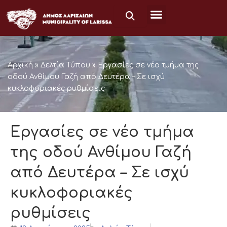
Μετάβαση
στο
περιεχόμενο
Αρχική
»
Δελτία Τύπου
»
Εργασίες σε νέο τμήμα της
οδού Ανθίμου Γαζή από Δευτέρα – Σε ισχύ
κυκλοφοριακές ρυθμίσεις
Εργασίες σε νέο τμήμα
της οδού Ανθίμου Γαζή
από Δευτέρα – Σε ισχύ
κυκλοφοριακές
ρυθμίσεις