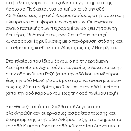
ασφάλειας γύρω από σχολικά συγκροτήματα της
Λάρισας. Πρόκειται για το τμήμα από την οδό
Αθ.Διάκου έως την οδό Κουμουνδούρου, στην αριστερή
πλευρά κατά τη φορά των οχημάτων. Οι εργασίες
ανακατασκευής των πεζοδρομίων θα ξεκινήσουν τη
Δευτέρα, 25 Αυγούστου, ενώ θα τεθούν σε ισχύ
κυκλοφοριακές ρυθμίσεις με απαγόρευση στάσης και
στάθμευσης, καθ’ όλο το 24ωρο, ως τις 2 Νοεμβρίου.
Στο πλαίσιο του ίδιου έργου, από την ερχόμενη
Δευτέρα θα συνεχιστούν οι εργασίες ανακατασκευής
στην οδό Ανθίμου Γαζή (από την οδό Κουμουνδούρου
έως την οδό Μανδηλαρά), με στόχο να ολοκληρωθούν
έως τις 9 Σεπτεμβρίου, καθώς και στην οδό Ηπείρου
(από την οδό Καραθάνου έως την οδό Ανθίμου Γαζή).
Υπενθυμίζεται ότι το Σάββατο 9 Αυγούστου
ολοκληρώθηκαν οι εργασίες ασφαλτόστρωσης και
διαγράμμισης στην οδό Ανθίμου Γαζή, στο τμήμα από
την οδό Κύπρου έως την οδό Αθανασίου Διάκου και η