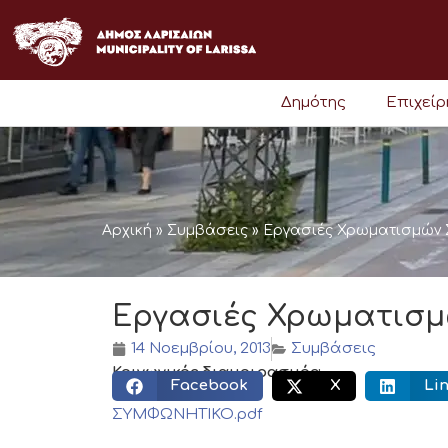
Μετάβαση
στο
περιεχόμενο
Δημότης
Επιχεί
Αρχική
»
Συμβάσεις
»
Εργασιές Χρωματισμών Σ
Εργασιές Χρωματισμώ
14 Νοεμβρίου, 2013
Συμβάσεις
Κοινωνικός διαμοιρασμός:
Facebook
X
Li
ΣΥΜΦΩΝΗΤΙΚΟ.pdf