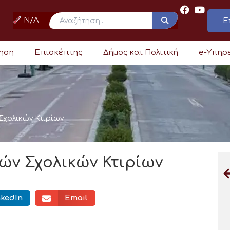
N/A
Ε
ρηση
Επισκέπτης
Δήμος και Πολιτική
e-Υπηρ
χολικών Κτιρίων
ν Σχολικών Κτιρίων
nkedIn
Email