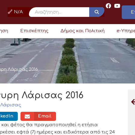
N/A
Ε
ρηση
Επισκέπτης
Δήμος και Πολιτική
e-Υπηρ
ρη Λάρισας 2016
υρη Λάρισας 2016
 Λάρισας
nkedIn
Email
ι και φέτος θα πραγματοποιηθεί η ετήσια
έσει εφτά (7) ημέρες και ειδικότερα από τις 24