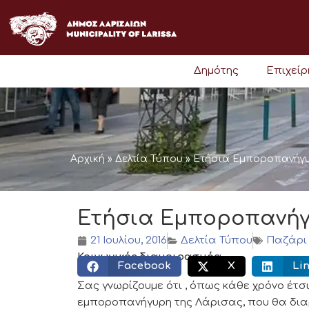
Μετάβαση
στο
περιεχόμενο
Δημότης
Επιχεί
Αρχική
»
Δελτία Τύπου
»
Ετήσια Εμποροπανήγυ
Ετήσια Εμποροπανήγ
21 Ιουλίου, 2016
Δελτία Τύπου
Παζάρι
Κοινωνικός διαμοιρασμός:
Facebook
X
Li
Σας γνωρίζουμε ότι , όπως κάθε χρόνο έτσ
εμποροπανήγυρη της Λάρισας, που θα διαρκ