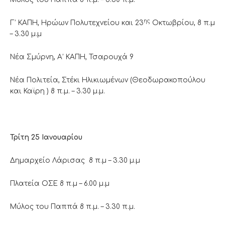
ης
Γ’ ΚΑΠΗ, Ηρώων Πολυτεχνείου και 23
Οκτωβρίου, 8 π.μ
– 3.30 μ.μ
Νέα Σμύρνη, Α’ ΚΑΠΗ, Τσαρουχά 9
Νέα Πολιτεία, Στέκι Ηλικιωμένων (Θεοδωρακοπούλου
και Καϊρη ) 8 π.μ. – 3.30 μ.μ.
Τρίτη 25 Ιανουαρίου
Δημαρχείο Λάρισας 8 π.μ – 3.30 μ.μ
Πλατεία ΟΣΕ 8 π.μ – 6.00 μ.μ
Μύλος του Παππά 8 π.μ. – 3.30 π.μ.