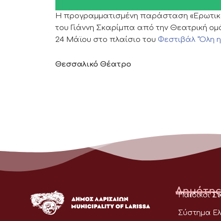
Η προγραμματισμένη παράσταση «Ερωτικά 
του Γιάννη Σκαρίμπα από την Θεατρική ο
24 Μάϊου στο πλαίσιο του
Φεστιβάλ “Όλη η
Θεσσαλικό Θέατρο
Δημότης
Παιδικοί Σ
Σύστημα Ελ