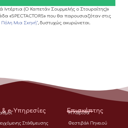
Ιντέρτια (Ο Καπετάν Σουρμελής ο Στουραΐτης)»
μάδα «SPECTACTORS» που θα παρουσιαζόταν στις
 Πόλη Μια Σκηνή”
, δυστυχώς ακυρώνεται.
 & e-Υπηρεσίες
Επισκέπτης
ταθμοί
Η Λάρισα
εγχόμενης Στάθμευσης
Φεστιβάλ Πηνειού