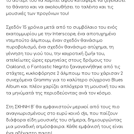
το αστέρι του να λάμπει αφού κατάφερε να ξεγελάσει
το θάνατο και να ακολουθήσει το ταλέντο και τις
μουσικές των προγόνων του!
Σχεδόν 15 χρόνια μετά από το συμβόλαιο του ενός
εκατομμυρίου με την Interscope, ένα αποτυχημένο
ντεμπούτο άλμπουμ, έναν σχεδόν θανάσιμο
πυροβολισμό, ένα σχεδόν θανάσιμο ατύχημα, τη
γέννηση του γιού του, την «αγροτική ζωή» του,
ατελείωτες ώρες ερμηνείας στους δρόμους του
Oakland, ο Fantastic Negrito ξαναγεννήθηκε από τις
στάχτες, κυκλοφόρησε 2 άλμπουμ που του χάρισαν 2
συνεχόμενα Grammy για το καλύτερο σύγχρονο Blues
Album και πλέον χαρίζει απλόχερα τη μουσική του και
τα μηνύματά της περιοδεύοντας ανά τον κόσμο.
Στη ΣΚΗΝΗ Β΄ θα εμφανιστούν μερικοί από τους πιο
αναγνωρισμένους στο ευρύ κοινό djs, που παίζουν
διάφορα είδη μουσικής του σήμερα, δημιουργώντας
μια μοναδική ατμόσφαιρα. Κάθε εμφάνισή τους είναι
ένα αξέχαστο παρτι!