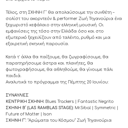
Τέλος, στη ΣΚΗΝΗ Γ΄ θα απολαύσουμε την συνθέτη –
σολίστ του ακορντεόν & performer Ζωή Τηγανούρια ένα
ξεχωριστό κεφάλαιο στην ελληνική μουσική. Οι
εμφανίσεις της τόσο στην Ελλάδα όσο και στο
εξωτερικό ξεχειλίζουν από ταλέντο, ρυθμό και μια
εξαιρετική σκηνική παρουσία.
Κατά τ’ άλλα θα παίξουμε, θα ζωγραφίσουμε, θα
παρατηρήσουμε άστρα και πλανήτες, θα
φωτογραφήσουμε, θα αθληθούμε, θα γίνουμε πάλι
παιδιά.
Αναλυτικά το πρόγραμμα της Πέμπτης 20 Ιουνίου:
ΣΥΝΑΥΛΙΕΣ
ΚΕΝΤΡΙΚΗ ΣΚΗΝΗ:
Blues Trackers | Fantastic Negrito
ΣΚΗΝΗ Β΄ (LAS RAMBLAS STAGE):
Mr.Sibal | Symmetric |
Future of Matter | Ison
Σ
ΚΗΝΗ Γ΄:
“Αρώματα του Κόσμου” Ζωή Τηγανούρια