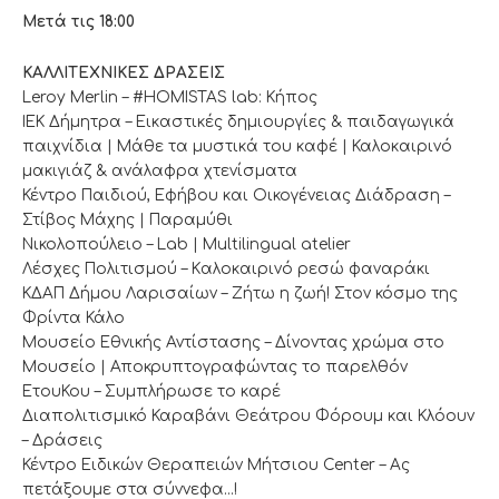
Μετά τις 18:00
ΚΑΛΛΙΤΕΧΝΙΚΕΣ ΔΡΑΣΕΙΣ
Leroy Merlin – #HOMISTAS lab: Κήπος
ΙΕΚ Δήμητρα – Εικαστικές δημιουργίες & παιδαγωγικά
παιχνίδια | Μάθε τα μυστικά του καφέ | Καλοκαιρινό
μακιγιάζ & ανάλαφρα χτενίσματα
Κέντρο Παιδιού, Εφήβου και Οικογένειας Διάδραση –
Στίβος Μάχης | Παραμύθι
Νικολοπούλειο – Lab | Multilingual atelier
Λέσχες Πολιτισμού – Kαλοκαιρινό ρεσώ φαναράκι
ΚΔΑΠ Δήμου Λαρισαίων – Ζήτω η ζωή! Στον κόσμο της
Φρίντα Κάλο
Μουσείο Εθνικής Αντίστασης – Δίνοντας χρώμα στο
Μουσείο | Αποκρυπτογραφώντας το παρελθόν
ΕτουΚου – Συμπλήρωσε το καρέ
Διαπολιτισμικό Καραβάνι Θεάτρου Φόρουμ και Κλόουν
– Δράσεις
Κέντρο Ειδικών Θεραπειών Μήτσιου Center – Ας
πετάξουμε στα σύννεφα…!