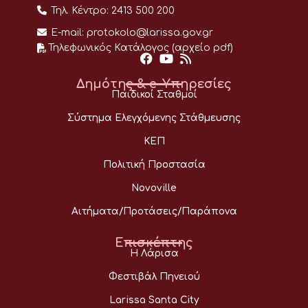
Τηλ. Κέντρο:
2413 500 200
E-mail:
protokolo@larissa.gov.gr
Τηλεφωνικός Κατάλογος (αρχείο pdf)
Δημότης & e-Υπηρεσίες
Παιδικοί Σταθμοί
Σύστημα Ελεγχόμενης Στάθμευσης
ΚΕΠ
Πολιτική Προστασία
Novoville
Αιτήματα/Προτάσεις/Παράπονα
Επισκέπτης
Η Λάρισα
Φεστιβάλ Πηνειού
Larissa Santa City