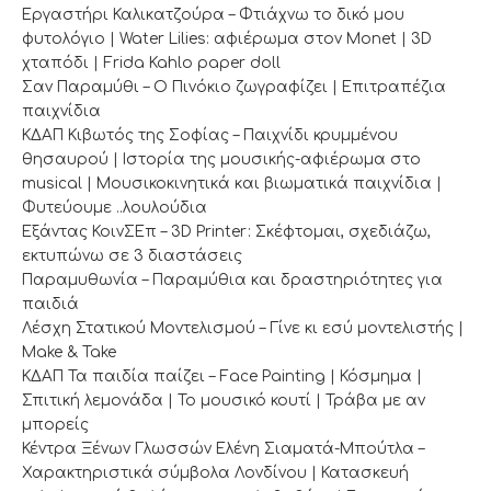
Εργαστήρι Καλικατζούρα – Φτιάχνω το δικό μου
φυτολόγιο | Water Lilies: αφιέρωμα στον Μonet | 3D
χταπόδι | Frida Kahlo paper doll
Σαν Παραμύθι – Ο Πινόκιο ζωγραφίζει | Επιτραπέζια
παιχνίδια
ΚΔΑΠ Κιβωτός της Σοφίας – Παιχνίδι κρυμμένου
θησαυρού | Ιστορία της μουσικής-αφιέρωμα στο
musical | Mουσικοκινητικά και βιωματικά παιχνίδια |
Φυτεύουμε ..λουλούδια
Εξάντας ΚοινΣΕπ – 3D Printer: Σκέφτομαι, σχεδιάζω,
εκτυπώνω σε 3 διαστάσεις
Παραμυθωνία – Παραμύθια και δραστηριότητες για
παιδιά
Λέσχη Στατικού Μοντελισμού – Γίνε κι εσύ μοντελιστής |
Make & Take
ΚΔΑΠ Τα παιδία παίζει – Face Painting | Κόσμημα |
Σπιτική λεμονάδα | Το μουσικό κουτί | Τράβα με αν
μπορείς
Κέντρα Ξένων Γλωσσών Ελένη Σιαματά-Μπούτλα –
Χαρακτηριστικά σύμβολα Λονδίνου | Κατασκευή