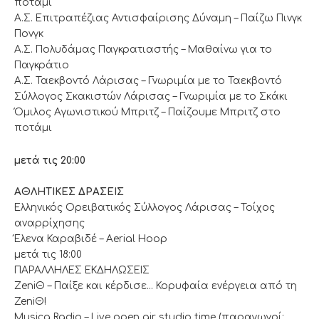
ποτάμι
Α.Σ. Επιτραπέζιας Αντισφαίρισης Δύναμη – Παίζω Πινγκ
Πονγκ
Α.Σ. Πολυδάμας Παγκρατιαστής – Μαθαίνω για το
Παγκράτιο
Α.Σ. Ταεκβοντό Λάρισας – Γνωριμία με το Ταεκβοντό
Σύλλογος Σκακιστών Λάρισας – Γνωριμία με το Σκάκι
Όμιλος Αγωνιστικού Μπριτζ – Παίζουμε Μπριτζ στο
ποτάμι
μετά τις 20:00
ΑΘΛΗΤΙΚΕΣ ΔΡΑΣΕΙΣ
Ελληνικός Ορειβατικός Σύλλογος Λάρισας – Τοίχος
αναρρίχησης
Έλενα Καραβιδέ – Aerial Hoop
μετά τις 18:00
ΠΑΡΑΛΛΗΛΕΣ ΕΚΔΗΛΩΣΕΙΣ
ΖeniΘ – Παίξε και κέρδισε… Κορυφαία ενέργεια από τη
ZeniΘ!
Musica Radio – Live open air studio time (παραγωγοί: