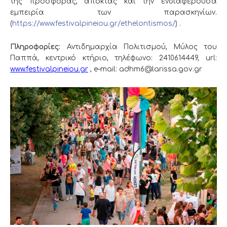
της προσφοράς, αποκτάς και την ενδιαφέρουσα
εμπειρία των παρασκηνίων.
(
https://www.festivalpineiou.gr/ethelontismos/
) .
Πληροφορίες:
Αντιδημαρχία Πολιτισμού, Μύλος του
Παππά, κεντρικό κτήριο, τηλέφωνο: 2410614449, url:
www.festivalpineiou.g
r
,
e
–
mail
:
adhm
6@
larissa
.
gov
.
gr